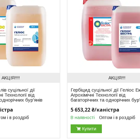
АКЦІЯ!!!!
АКЦІЯ!!!
ів суцільної дії
Гербіцид суцільної дії Геліос Е
ні Технології від
Агрохімічні Технології від
 однорічних бур'янів
багаторічних та однорічних бур'
ністра
5 653,22 ₴/каністра
ом і в роздріб
В наявності
Оптом і в роздріб
Купити