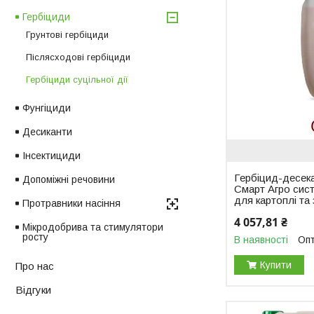
Гербіциди
Грунтові гербіциди
Післясходові гербіциди
Гербіциди суцільної дії
Фунгіциди
Десиканти
Інсектициди
Гербіцид-десек
Допоміжні речовини
Смарт Агро сист
для картоплі та
Протравники насіння
4 057,81 ₴
Мікродобрива та стимулятори
росту
В наявності
Опт
Купити
Про нас
Відгуки