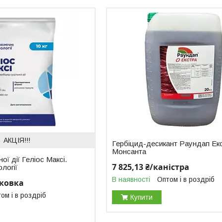
АКЦІЯ!!!
Гербіцид-десикант Раундап Екс
Монсанта
ої дії Геліос Максі.
7 825,13 ₴/каністра
ології
В наявності
Оптом і в роздріб
аковка
ом і в роздріб
Купити