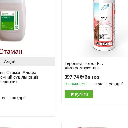
Акція!
Гербіцид Тотал К. .
Хімагромаркетинг
ант Отаман Альфа
397,74 ₴/банка
емний суцільної дії
 зернових
В наявності
Оптом і в роздріб
Купити
ом і в роздріб