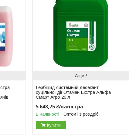
Акція!
кстра
Гербіцид системний десекант
суцільної дії Отаман Екстра Альфа
янів
Смарт Агро 20 л
5 648,75 ₴/каністра
В наявності
Оптом і в роздріб
Купити