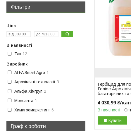
Фільтри
Ціна
В наявності
Так
12
Виробник
ALFA Smart Agro
1
Агрохімічні технології
3
Гербіцид для пол
Геліос Агрохіміч
Альфа Хімгруп
2
багаторічних та
Монсанта
1
4 030,99 ₴/ка
В наявності
Опт
Химагромаркетинг
6
Купити
Графік роботи