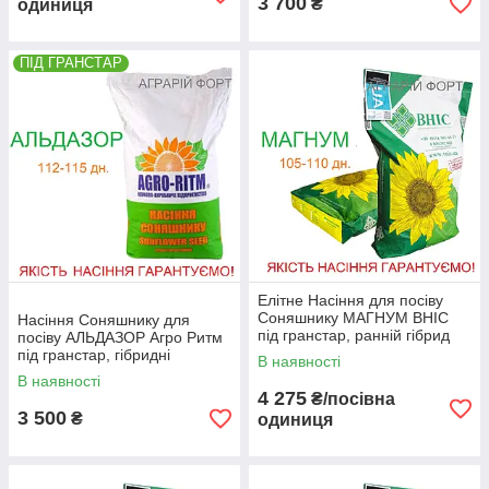
3 700
₴
одиниця
ПІД ГРАНСТАР
Елітне Насіння для посіву
Соняшнику МАГНУМ ВНІС
Насіння Соняшнику для
під гранстар, ранній гібрид
посіву АЛЬДАЗОР Агро Ритм
насіння
під гранстар, гібридні
В наявності
середньоранні
В наявності
4 275
₴/посівна
3 500
₴
одиниця