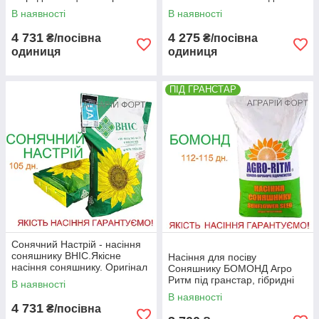
урожайний
гранстар. Оригінал
В наявності
В наявності
4 731
4 275
₴/посівна
₴/посівна
одиниця
одиниця
ПІД ГРАНСТАР
Сонячний Настрій - насіння
соняшнику ВНІС.Якісне
Насіння для посіву
насіння соняшнику. Оригінал
Соняшнику БОМОНД Агро
Ритм під гранстар, гібридні
В наявності
середньоранні
В наявності
4 731
₴/посівна