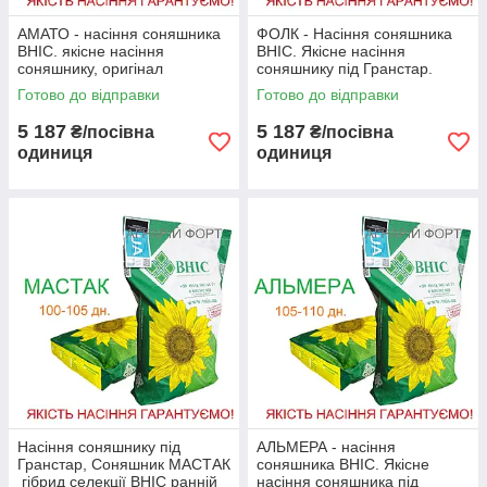
АМАТО - насіння соняшника
ФОЛК - Насіння соняшника
ВНІС. якісне насіння
ВНІС. Якісне насіння
соняшнику, оригінал
соняшнику під Гранстар.
Оригінал
Готово до відправки
Готово до відправки
5 187
5 187
₴/посівна
₴/посівна
одиниця
одиниця
Насіння соняшнику під
АЛЬМЕРА - насіння
Гранстар, Соняшник МАСТАК
соняшника ВНІС. Якісне
гібрид селекції ВНІС ранній
насіння соняшника під