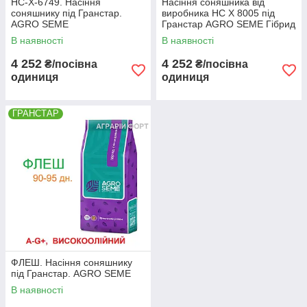
НС-Х-6749. Насіння
Насіння соняшника від
соняшнику під Гранстар.
виробника НС Х 8005 під
AGRO SEME
Гранстар AGRO SEME Гібрид
сербської селекції
В наявності
В наявності
4 252
4 252
₴/посівна
₴/посівна
одиниця
одиниця
ГРАНСТАР
ФЛЕШ. Насіння соняшнику
під Гранстар. AGRO SEME
В наявності