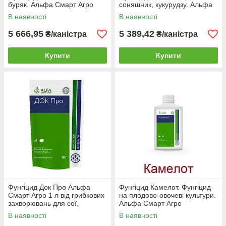
буряк. Альфа Смарт Агро
соняшник, кукурудзу. Альфа
Смарт Агро
В наявності
В наявності
5 666,95
5 389,42
₴/каністра
₴/каністра
Купити
Купити
Фунгіцид Док Про Альфа
Фунгіцид Камелот. Фунгіцид
Смарт Агро 1 л від грибкових
на плодово-овочеві культури.
захворювань для сої,
Альфа Смарт Агро
картоплі, томатів та
В наявності
В наявності
винограду