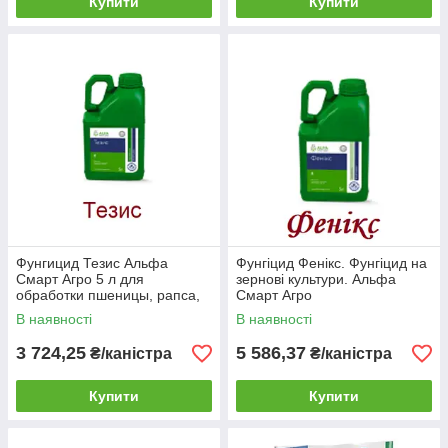
Купити
Купити
Фунгицид Тезис Альфа
Фунгіцид Фенікс. Фунгіцид на
Смарт Агро 5 л для
зернові культури. Альфа
обработки пшеницы, рапса,
Смарт Агро
сои, винограда, яблонь от
В наявності
В наявності
парши, гнили, ржавчины
3 724,25
5 586,37
₴/каністра
₴/каністра
Купити
Купити