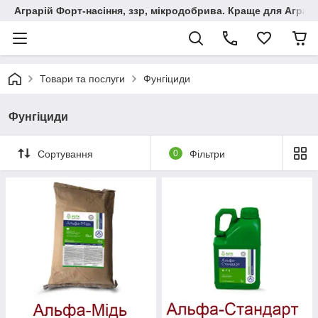
Аграрій Форт-насіння, ззр, мікродобрива. Краще для Аграрі
Товари та послуги
Фунгіциди
Фунгіциди
Сортування
0
Фільтри