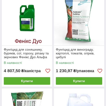
Фунгіцид для соняшнику,
Фунгіцид для винограду,
буряків, сої, гороху, ріпаку та
картоплі, томатів, огірків,
зернових Фенікс Дуо Альфа
цибулі
Смарт Агро 5 л
АЦИДАН Хімагромаркетинг
В наявності
В наявності
від мілдью та фітофторозу 1
кг
4 807,50
1 230,97
₴/каністра
₴/упаковка
Купити
Купити