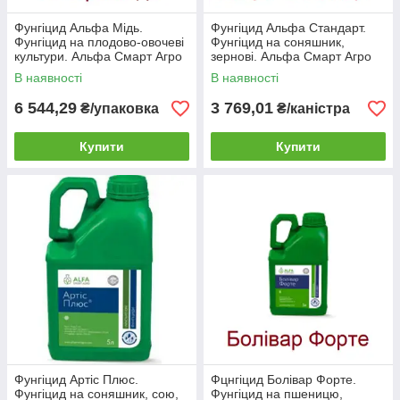
Фунгіцид Альфа Мідь.
Фунгіцид Альфа Стандарт.
Фунгіцид на плодово-овочеві
Фунгіцид на соняшник,
культури. Альфа Смарт Агро
зернові. Альфа Смарт Агро
В наявності
В наявності
6 544,29
3 769,01
₴/упаковка
₴/каністра
Купити
Купити
Фунгіцид Артіс Плюс.
Фцнгіцид Болівар Форте.
Фунгіцид на соняшник, сою,
Фунгіцид на пшеницю,