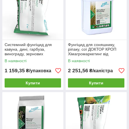
Системний фунгіцид для
Фунгіцид для соняшнику,
кавуна, дині, гарбуза,
ріпаку, сої ДОКТОР КРОП
винограду, зернових
Хімагромаркетинг від
БАЙЗАФОН
кореневих гнилей та
В наявності
В наявності
Хімагромаркетинг 1 кг
плямистості листя
1 159,35
2 251,56
₴/упаковка
₴/каністра
Купити
Купити