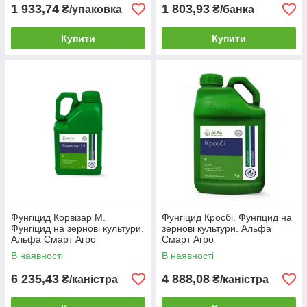
1 933,74
1 803,93
₴/упаковка
₴/банка
Купити
Купити
Фунгіцид Корвізар М.
Фунгіцид Кросбі. Фунгіцид на
Фунгіцид на зернові культури.
зернові культури. Альфа
Альфа Смарт Агро
Смарт Агро
В наявності
В наявності
6 235,43
4 888,08
₴/каністра
₴/каністра