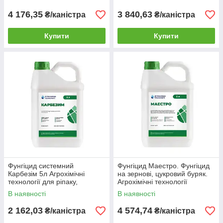
4 176,35
3 840,63
₴/каністра
₴/каністра
Купити
Купити
Фунгіцид системний
Фунгіцид Маестро. Фунгіцид
Карбезім 5л Агрохімічні
на зернові, цукровий буряк.
технології для ріпаку,
Агрохімічні технології
соняшнику, зернових, буряків
В наявності
В наявності
2 162,03
4 574,74
₴/каністра
₴/каністра