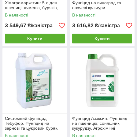
Хімагромаркетинг 5 л для
Фунгіцид на виноград та
пшениці, ячменю, буряків,
овочеві культури.
яблунь, винограду від гнилів,
Хімагромаркетинг
В наявності
В наявності
іржі
3 549,67
3 616,82
₴/каністра
₴/каністра
Купити
Купити
Системний фунгіцид
Фунгіцид Азоксин. Фунгіцид
Тебуфор. Фунгіцид на
на пшеницю, соняшник,
зернові та цукровий буряк.
кукурудзу. Агрохімічні
Хімагромаркетинг
технології
В наявності
В наявності