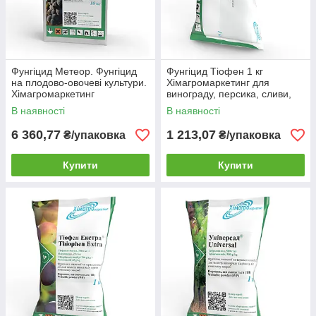
Фунгіцид Метеор. Фунгіцид
Фунгіцид Тіофен 1 кг
на плодово-овочеві культури.
Хімагромаркетинг для
Хімагромаркетинг
винограду, персика, сливи,
буряків, томатів, оргурців від
В наявності
В наявності
хвороб
6 360,77
1 213,07
₴/упаковка
₴/упаковка
Купити
Купити