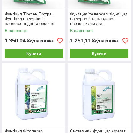
Фунгіцид Тіофен Екстра.
Фунгіцид Універсал. Фунгіцид
Фунгіцид на зернові,
на зернові та плодово-
плодово-ягідні та овочеві
овочеві культури.
культури. Хімагромаркетинг
Хімагромаркетинг
В наявності
В наявності
1 350,04
1 251,11
₴/упаковка
₴/упаковка
Купити
Купити
Фунгіцид Фітолекар
Системний фунгіцид Фрегат.