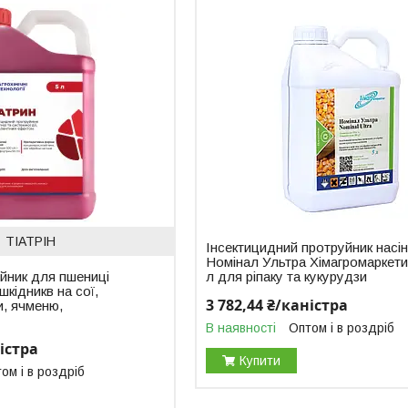
ТІАТРІН
Інсектицидний протруйник насі
Номінал Ультра Хімагромаркети
йник для пшениці
л для ріпаку та кукурудзи
шкідникв на сої,
3 782,44 ₴/каністра
и, ячменю,
В наявності
Оптом і в роздріб
ністра
Купити
ом і в роздріб