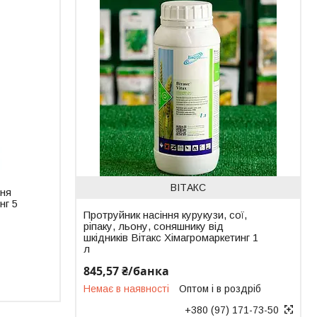
ВІТАКС
ння
нг 5
Протруйник насіння курукузи, сої,
ріпаку, льону, соняшнику від
шкідників Вітакс Хімагромаркетинг 1
л
845,57 ₴/банка
Немає в наявності
Оптом і в роздріб
+380 (97) 171-73-50