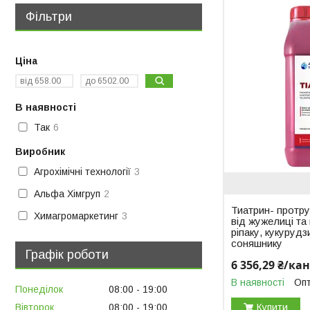
Фільтри
Ціна
В наявності
Так
6
Виробник
Агрохімічні технології
3
Альфа Хімгруп
2
Тиатрин- протру
Химагромаркетинг
3
від жужелиці та 
ріпаку, кукурудз
соняшнику
Графік роботи
6 356,29 ₴/ка
В наявності
Опт
Понеділок
08:00
19:00
Купити
Вівторок
08:00
19:00