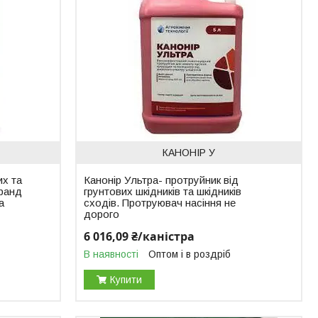
КАНОНІР У
их та
Канонір Ультра- протруйник від
Гранд
грунтових шкідників та шкідників
а
сходів. Протруювач насіння не
дорого
6 016,09 ₴/каністра
В наявності
Оптом і в роздріб
Купити