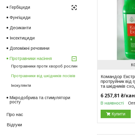
Гербіциди
Фунгіциди
Десиканти
Інсектициди
Допоміжні речовини
Протравники насіння
К
Протравники проти хвороб рослин
Протравники від шкідників посівів
Командор Екстра
протруйник від 
Інокулянти
та шкідників схо
6 257,81 ₴/ка
Мікродобрива та стимулятори
росту
В наявності
Опт
Купити
Про нас
Відгуки