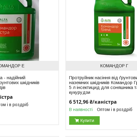
ОМАНДОР Е
КОМАНДОР Г
 - надійний
Протруйник насіння від ґрунтов
грунтових шкідників
наземних шкідників Командор 
дів
5 л інсектицид для соняшника т
кукурудзи
ністра
6 512,96 ₴/каністра
ом і в роздріб
В наявності
Оптом і в роздріб
Купити