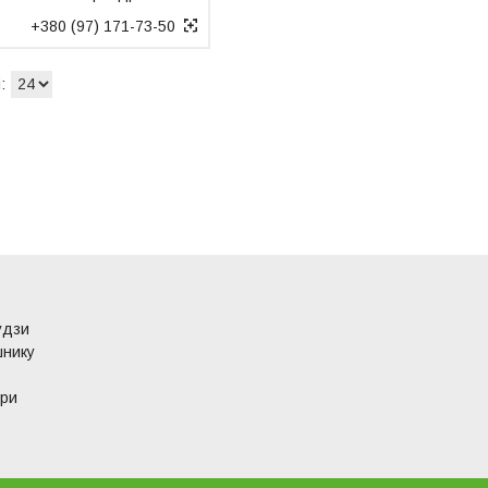
+380 (97) 171-73-50
удзи
шнику
ури