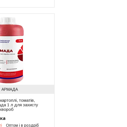
АРМАДА
картоплі, томатів,
да 1 л для захисту
 хвороб
нка
ті
Оптом і в роздріб