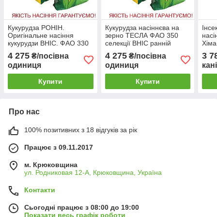
Кукурудза РОНІН.
Кукурудза насіннєва на
Інсе
Оригінальне насіння
зерно ТЕСЛА ФАО 350
насі
кукурудзи ВНІС. ФАО 330
селекції ВНІС ранній
Хіма
гібрид, насіння кукурудзи
ріпа
4 275
4 275
3 7
₴/посівна
₴/посівна
ранньої
одиниця
одиниця
кан
Купити
Купити
Про нас
100% позитивних з 18 відгуків за рік
Працює з 09.11.2017
м. Крюковщина
ул. Родниковая 12-А, Крюковщина, Україна
Контакти
Сьогодні працює з 08:00 до 19:00
Показати весь графік роботи