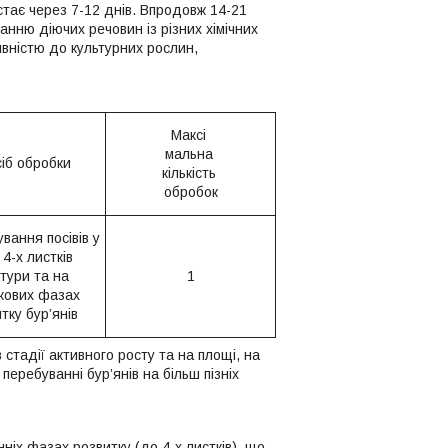
тає через 7-12 днів. Впродовж 14-21
нню діючих речовин із різних хімічних
ивністю до культурних рослин,
Максі
мальна
іб обробки
кількість
обробок
вання посівів у
 4-х листків
тури та на
1
кових фазах
тку бур’янів
 стадії активного росту та на площі, на
еребуванні бур’янів на більш пізніх
іх фазах розвитку (до 4-х листків), що,