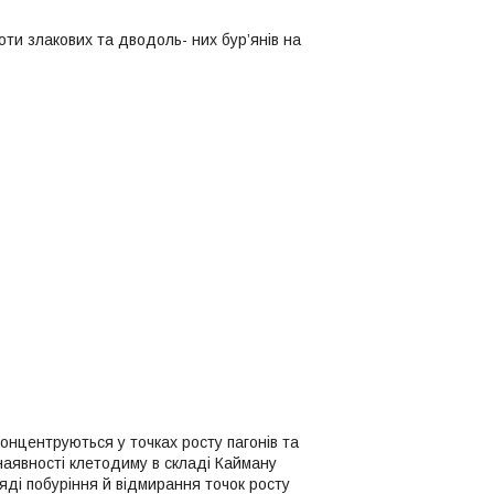
лакових та дводоль- них бур’янів на
онцентруються у точках росту пагонів та
наявності клетодиму в складі Кайману
ляді побуріння й відмирання точок росту