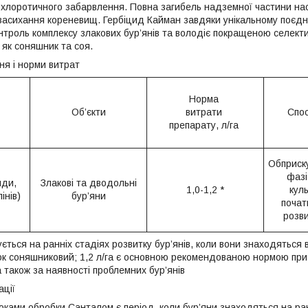
 хлоротичного забарвлення. Повна загибель надземної частини нас
 засихання кореневищ. Гербіцид Кайман завдяки унікальному поєдна
онтроль комплексу злакових бур’янів та володіє покращеною селект
 як соняшник та соя.
ня і норми витрат
Норма
Об’єкти
витрати
Спос
препарату, л/га
Обприску
фазі
иди,
Злакові та дводольні
1,0-1,2 *
куль
інів)
бур’яни
почат
розви
вується на ранніх стадіях розвитку бур’янів, коли вони знаходяться в
чок соняшниковий; 1,2 л/га є основною рекомендованою нормою при п
а також за наявності проблемних бур’янів
ації
ками обробки Санталом є період, коли бур’яни знаходяться на ранн