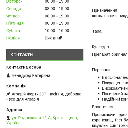
Вівторок
08:00
19:00
Середа
08:00
19:00
Призначення Дво
посівах соняшнику, 
Четвер
08:00
19:00
Пʼятниця
08:00
19:00
Субота
10:00
16:00
Тара 
Неділя
Вихідний
Культура
Контакти
Препарат оригін
Переваги
менеджер Катерина
Вдосконалена
Покращене по
Високоактивна
Посилений зах
Аграрій Форт- ЗЗР, насіння, добрива
Надійний конт
- все для Аграрія
Властивості
Проникаючи через л
ул. Родниковая 12-А, Крюковщина,
кореневищ. Ріст бу
Україна
візуальні симптоми