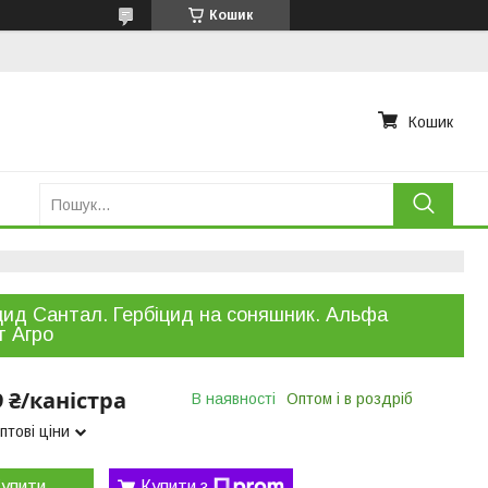
Кошик
Кошик
цид Сантал. Гербіцид на соняшник. Альфа
 Агро
9 ₴/каністра
В наявності
Оптом і в роздріб
птові ціни
упити
Купити з