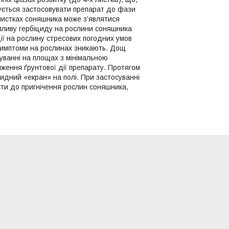
дується застосовувати препарат до фази
 листках соняшника може з’являтися
впливу гербіциду на рослини соняшника
дії на рослину стресових погодних умов
і симптоми на рослинах зникають. Дощ
суванні на площах з мінімальною
иження ґрунтової дії препарату. Протягом
цидний «екран» на полі. При застосуванні
сти до пригнічення рослин соняшника,