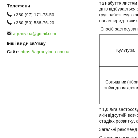
та набуття листям
днів відбувається
груп забезпечує к
+380 (97) 171-73-50
насамперед, таких
+380 (50) 586-76-20
Спосіб застосуван
agrariy.ua@gmail.com
Інші види зв'язку
Культура
Сайт
https://agrariyfort.com.ua
Соняшник (гібр
стійкі до імідазол
* 1,0 л/га застосо
якій відсутній вов
стадіях розвитку, 
Загальні рекоменд
Оптимальними стро