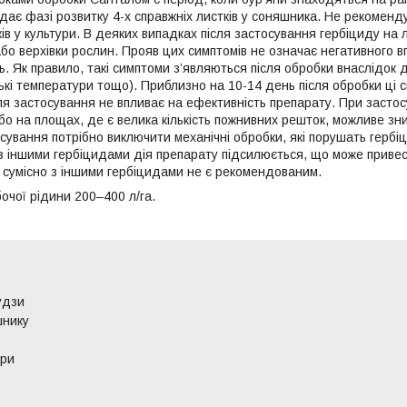
ідає фазі розвитку 4-х справжніх листків у соняшника. Не рекомен
ків у культури. В деяких випадках після застосування гербіциду на
або верхівки рослин. Прояв цих симптомів не означає негативного 
ь. Як правило, такі симптоми з’являються після обробки внаслідок 
изькі температури тощо). Приблизно на 10-14 день після обробки ц
сля застосування не впливає на ефективність препарату. При засто
бо на площах, де є велика кількість пожнивних решток, можливе зн
осування потрібно виключити механічні обробки, які порушать гербі
 з іншими гербіцидами дія препарату підсилюється, що може приве
 сумісно з іншими гербіцидами не є рекомендованим.
очої рідини 200–400 л/га.
удзи
шнику
ури