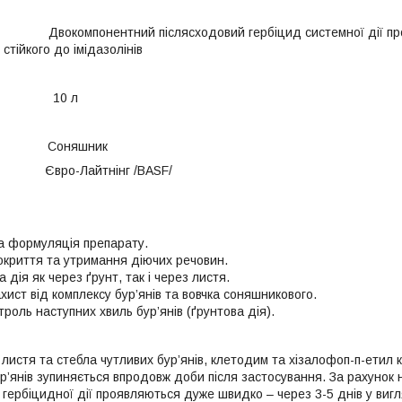
компонентний післясходовий гербіцид системної дії проти з
стійкого до імідазолінів
10 л
 Соняшник
ал Євро-Лайтнінг /BASF/
 формуляція препарату.
криття та утримання діючих речовин.
 дія як через ґрунт, так і через листя.
ист від комплексу бур’янів та вовчка соняшникового.
роль наступних хвиль бур’янів (ґрунтова дія).
истя та стебла чутливих бур’янів, клетодим та хізалофоп-п-етил к
р’янів зупиняється впродовж доби після застосування. За рахунок 
 гербіцидної дії проявляються дуже швидко – через 3-5 днів у виг