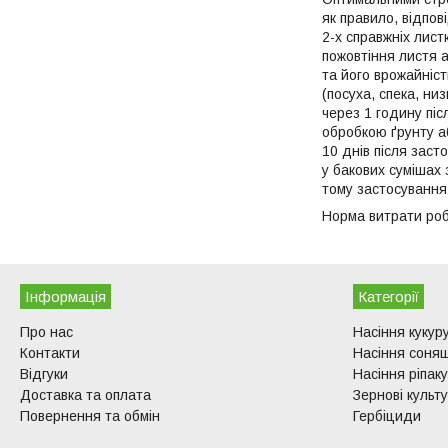
як правило, відпов
2-х справжніх лист
пожовтіння листя 
та його врожайніст
(посуха, спека, н
через 1 годину пі
обробкою ґрунту а
10 днів після заст
у бакових сумішах
тому застосування
Норма витрати роб
Інформація
Категорії
Про нас
Насіння кукур
Контакти
Насіння соня
Відгуки
Насіння ріпаку
Доставка та оплата
Зернові культ
Повернення та обмін
Гербіциди