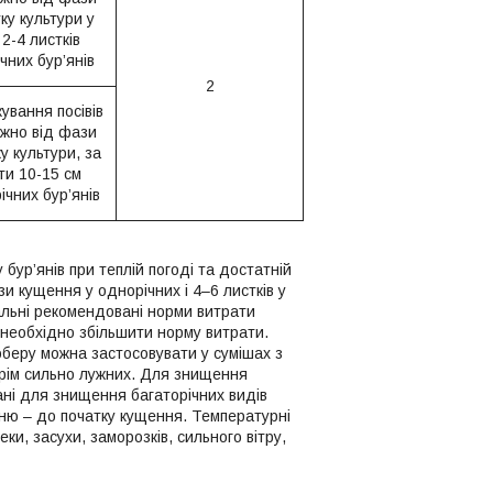
ку культури у
 2-4 листків
чних бур’янів
2
ування посівів
жно від фази
у культури, за
ти 10-15 см
ічних бур’янів
ур’янів при теплій погоді та достатній
и кущення у однорічних і 4–6 листків у
мальні рекомендовані норми витрати
в необхідно збільшити норму витрати.
оберу можна застосовувати у сумішах з
крім сильно лужних. Для знищення
ані для знищення багаторічних видів
чміню – до початку кущення. Температурні
ки, засухи, заморозків, сильного вітру,