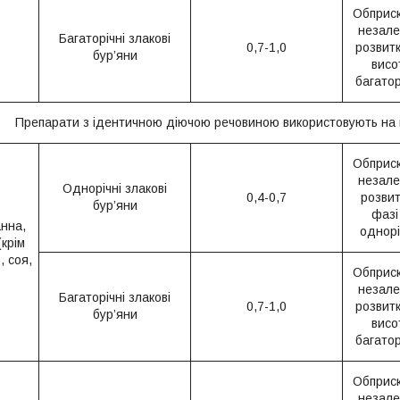
Обприск
незале
Багаторічні злакові
0,7-1,0
розвитк
бур’яни
висо
багатор
Препарати з ідентичною діючою речовиною використовують на 
Обприск
незале
Однорічні злакові
0,4-0,7
розвит
бур’яни
фазі
анна,
однорі
(крім
, соя,
Обприск
незале
Багаторічні злакові
0,7-1,0
розвитк
бур’яни
висо
багатор
Обприск
незале