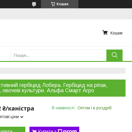
Кошик
Кошик
тивний гербіцид Лобера. Гербіцид на ріпак,
, овочеві культури. Альфа Смарт Агро
2 ₴/каністра
В наявності
Оптом і в роздріб
птові ціни
упити
Купити з