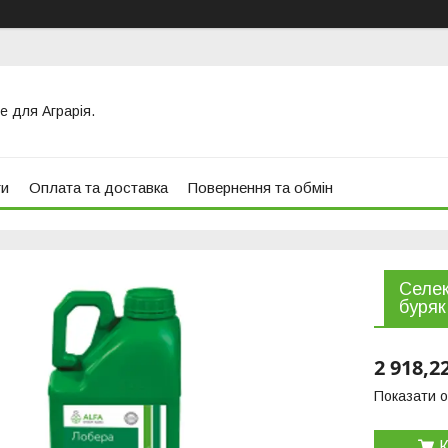
е для Аграрія.
ти
Оплата та доставка
Повернення та обмін
Селек
буряк
2 918,2
Показати о
К