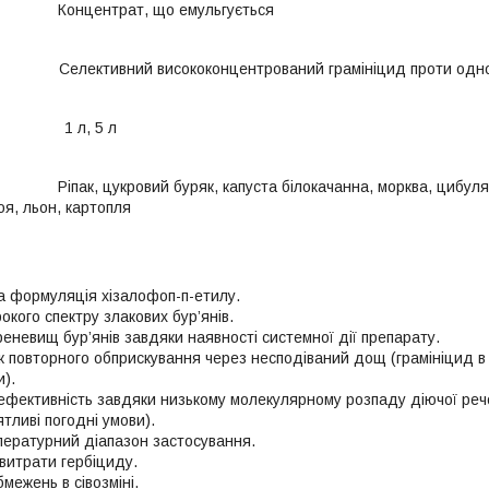
онцентрат, що емульгується
ективний висококонцентрований грамініцид проти однорічни
л, 5 л
ак, цукровий буряк, капуста білокачанна, мор
льон, картопля
 формуляція хізалофоп-п-етилу.
кого спектру злакових бур’янів.
еневищ бур’янів завдяки наявності системної дії препарату.
 повторного обприскування через несподіваний дощ (грамініцид в
).
ефективність завдяки низькому молекулярному розпаду діючої речо
тливі погодні умови).
ературний діапазон застосування.
витрати гербіциду.
бмежень в сівозміні.