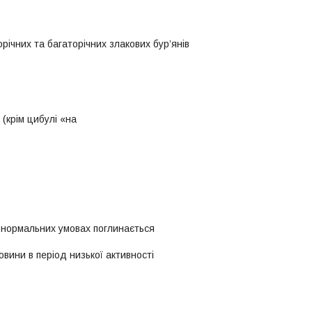
х та багаторічних злакових бур’янів
ква, цибуля (крім цибулі «на
 нормальних умовах поглинається
вини в період низької активності