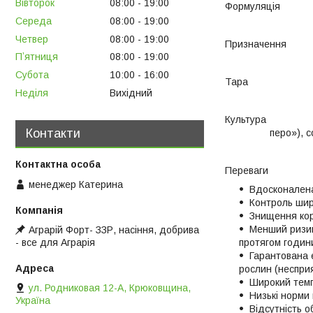
Вівторок
08:00
19:00
Формуляція К
Середа
08:00
19:00
Четвер
08:00
19:00
Призначення Сел
Пʼятниця
08:00
19:00
Субота
10:00
16:00
Тара 1 
Неділя
Вихідний
Культура Ріп
Контакти
перо»), соя, 
Переваги
менеджер Катерина
Вдосконалена
Контроль широ
Знищення кор
Менший ризик
Аграрій Форт- ЗЗР, насіння, добрива
протягом години
- все для Аграрія
Гарантована 
рослин (несприя
Широкий темп
ул. Родниковая 12-А, Крюковщина,
Низькі норми 
Україна
Відсутність о