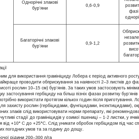
Однорічні злакові
0,6-0,9
розвит
бур’яни
фазі
однорі
Обприск
незале
Багаторічні злакові
0,9-1,2
розвитк
бур’яни
висо
багатор
ації
м для використання грамініциду Лобера є період активного росту б
Найкраще проводити обприскування за наявності 2–3 листків до фаз
висоті рослин 10–15 см) бур’янів. За таких умов застосовують міні
ку застосування гербіциду на більш пізніх фазах розвитку бур’яні
отрібно використати протягом кількох годин після приготування. Л
ля захисту рослин (гербіцидами, фунгіцидами, інсектицидами), о
рних злаків слід використовувати норми препарату, які рекомендов
 чутливі стадії до грамініцидів у озимої пшениці – 1-2 листки, у я
 від +10° С до +25°С. Слід уникати обробок гербіцидом під час спе
их погодних умов та за годину до дощу.
очої рідини 200–300 л/га