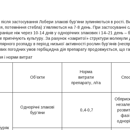
після застосування Лобери злакові бур’яни зупиняються в рості. В
я, потемніння стебла) з’являються на 7-8 день. При застосуванні 
 раніше ніж через 10-14 днів у однорічних злакових і 14–21 день – 
не пригнічують культуру. За рахунок «закритої» структури молекули
рного розпаду в період низької активності рослин бур’янів (неспри
вих погодних умов гербіцидна дія препарату продовжується, що гар
я і норми витрат
Норма
Об’єкти
витрати
Спос
препарату, л/га
Обприск
незале
Однорічні злакові
0,4-0,7
розвит
бур’яни
фазі
однорі
буряк