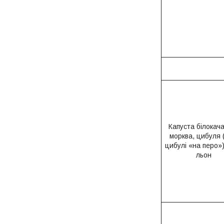
Капуста білокач
морква, цибуля 
цибулі «на перо»)
льон