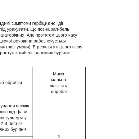
идимі симптоми гербіцидної дії
слід урахувати, що повна загибель
багаторічних. Але протягом цього часу
 діючої речовини забезпечується
ятливі умови). В результаті цього після
антує загибель злакових бур’янів.
Максі
мальна
іб обробки
кількість
обробок
ування посівів
жно від фази
ку культури у
 2-4 листків
чних бур’янів
2