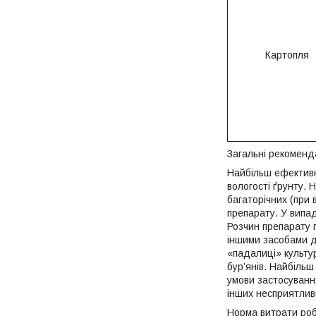
Картопля
Загальні рекоменд
Найбільш ефективни
вологості ґрунту. 
багаторічних (при 
препарату. У випад
Розчин препарату п
іншими засобами д
«падалиці» культу
бур’янів. Найбільш
умови застосування
інших несприятлив
Норма витрати роб