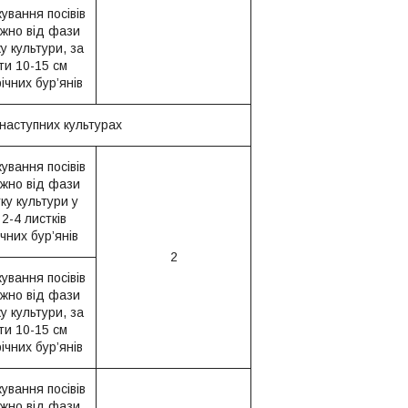
ування посівів
жно від фази
у культури, за
ти 10-15 см
ічних бур’янів
наступних культурах
ування посівів
жно від фази
ку культури у
 2-4 листків
чних бур’янів
2
ування посівів
жно від фази
у культури, за
ти 10-15 см
ічних бур’янів
ування посівів
жно від фази