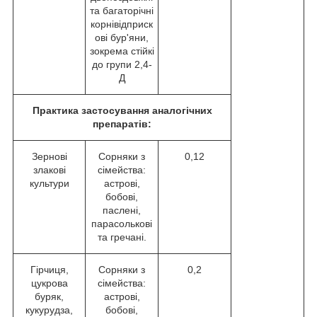
та багаторічні
корнівідприск
ові бур'яни,
зокрема стійкі
до групи 2,4-
Д
Практика застосування аналогічних
препаратів:
Зернові
Сорняки з
0,12
злакові
сімейства:
культури
астрові,
бобові,
паслені,
парасолькові
та гречані.
Гірчиця,
Сорняки з
0,2
цукрова
сімейства:
буряк,
астрові,
кукурудза,
бобові,