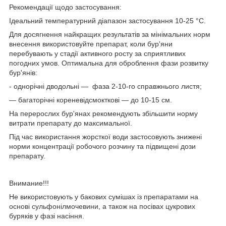
Рекомендації щодо застосування:
Ідеальний температурний діапазон застосування 10-25 °C.
Для досягнення найкращих результатів за мінімальних норм
внесення використовуйте препарат, коли бур'яни
перебувають у стадії активного росту за сприятливих
погодних умов. Оптимальна для оброблення фази розвитку
бур'янів:
- однорічні дводольні — фаза 2-10-го справжнього листя;
— багаторічні кореневідсмокткові — до 10-15 см.
На перерослих бур'янах рекомендують збільшити норму
витрати препарату до максимальної.
Під час використання жорсткої води застосовують знижені
норми концентрації робочого розчину та підвищені дози
препарату.
Внимание!!!
Не використовують у бакових сумішах із препаратами на
основі сульфонілмочевини, а також на посівах цукрових
буряків у фазі насіння.