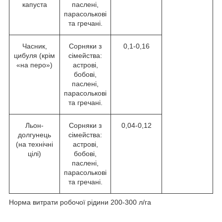
капуста
паслені,
парасолькові
та гречані.
Часник,
Сорняки з
0,1-0,16
цибуля (крім
сімейства:
«на перо»)
астрові,
бобові,
паслені,
парасолькові
та гречані.
Льон-
Сорняки з
0,04-0,12
долгунець
сімейства:
(на технічні
астрові,
цілі)
бобові,
паслені,
парасолькові
та гречані.
Норма витрати робочої рідини 200-300 л/га