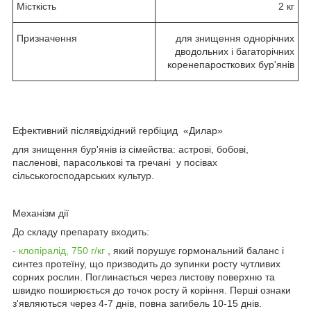
Місткість
2 кг
Призначення
для знищення однорічних
дводольних і багаторічних
коренепаросткових бур'янів
Ефективний післявідхідний гербіцид «Дилар»
для знищення бур'янів із сімейства: астрові, бобові,
пасленові, парасолькові та гречані у посівах
сільськогосподарських культур.
Механізм дії
До складу препарату входить:
- клопіралід, 750 г/кг
, який порушує гормональний баланс і
синтез протеїну, що призводить до зупинки росту чутливих
сорних рослин. Поглинається через листову поверхню та
швидко поширюється до точок росту й коріння. Перші ознаки
з'являються через 4-7 днів, повна загибель 10-15 днів.