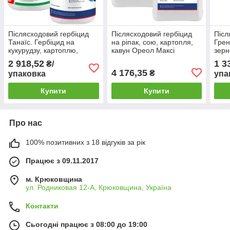
Післясходовий гербіцид
Післясходовий гербіцид
Післ
Танаїс. Гербіцид на
на ріпак, сою, картопля,
Грен
кукурудзу, картоплю,
кавун Ореол Максі
зерн
томати. Агрохімічні
Агрохімічні Технології 10 л
Агро
2 918,52
1 3
₴/
Технології
4 176,35
₴
упаковка
упа
Купити
Купити
Про нас
100% позитивних з 18 відгуків за рік
Працює з 09.11.2017
м. Крюковщина
ул. Родниковая 12-А, Крюковщина, Україна
Контакти
Сьогодні працює з 08:00 до 19:00