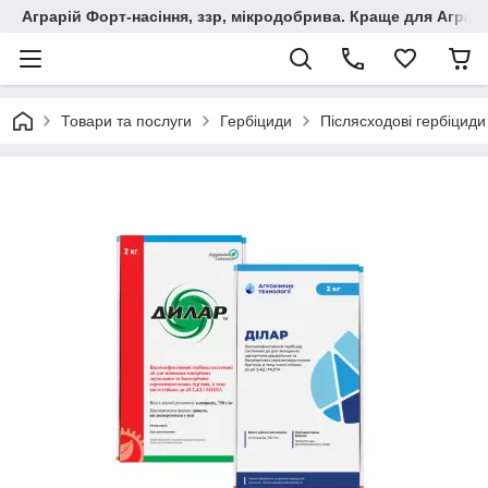
Аграрій Форт-насіння, ззр, мікродобрива. Краще для Аграрі
Товари та послуги
Гербіциди
Післясходові гербіциди