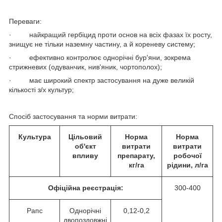
Переваги:
· найкращий гербіцид проти основ на всіх фазах їх росту,
знищує не тільки наземну частину, а й кореневу систему;
· ефективно контролює однорічні бур'яни, зокрема
стрижневих (одуванчик, нив'яник, чортополох);
· має широкий спектр застосування на дуже великій
кількості з/х культур;
Спосіб застосування та норми витрати:
Культура
Цільовий
Норма
Норма
об'єкт
витрати
витрати
впливу
препарату,
робочої
кг/га
рідини, л/га
Офіційна реєстрація:
300-400
Рапс
Однорічні
0,12-0,2
двопоздовжні