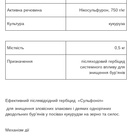
Активна речовина
Нікосульфурон, 750 г/кг
Культура
кукуруза
Місткість
0,5 кг
Призначення
післяходовий гербіцид
системного впливу для
знищення бур'янів
Ефективний післявідхідний гербіцид «Сульфоніл»
для знищення зловісних злакових і деяких однорічних
дводольних бур'янів у посівах кукурудзи на зерно та силос.
Механізм дії