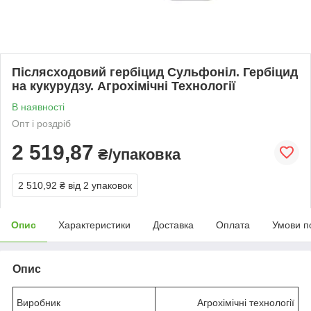
Післясходовий гербіцид Сульфоніл. Гербіцид
на кукурудзу. Агрохімічні Технології
В наявності
Опт і роздріб
2 519,87
₴/упаковка
2 510,92 ₴
від 2 упаковок
Опис
Характеристики
Доставка
Оплата
Умови п
Опис
Виробник
Агрохімічні технології