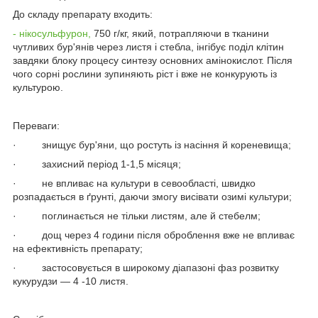
До складу препарату входить:
- нікосульфурон,
750 г/кг, який, потрапляючи в тканини
чутливих бур'янів через листя і стебла, інгібує поділ клітин
завдяки блоку процесу синтезу основних амінокислот. Після
чого сорні рослини зупиняють ріст і вже не конкурують із
культурою.
Переваги:
· знищує бур'яни, що ростуть із насіння й кореневища;
· захисний період 1-1,5 місяця;
· не впливає на культури в севообласті, швидко
розпадається в ґрунті, даючи змогу висівати озимі культури;
· поглинається не тільки листям, але й стебелм;
· дощ через 4 години після оброблення вже не впливає
на ефективність препарату;
· застосовується в широкому діапазоні фаз розвитку
кукурудзи — 4 -10 листя.