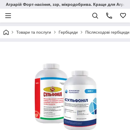
Аграрій Форт-насіння, ззр, мікродобрива. Краще для Аграрі
Товари та послуги
Гербіциди
Післясходові гербіциди