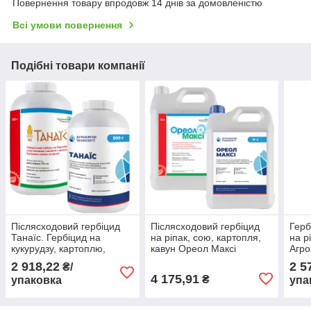
Повернення товару впродовж 14 днів за домовленістю
Всі умови повернення
Подібні товари компанії
Післясходовий гербіцид
Післясходовий гербіцид
Герб
Танаїс. Гербіцид на
на ріпак, сою, картопля,
на р
кукурудзу, картоплю,
кавун Ореол Максі
Агро
томати. Агрохімічні
Агрохімічні Технології 10 л
2 918,22
2 5
₴/
Технології
4 175,91
₴
упаковка
упа