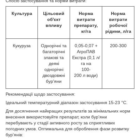
Спосіб застосування та норми витрати:
Культура
Цільовий
Норма
Норма
об'єкт
витрати
витрати
впливу
препарату,
робочої
кг/га
рідини, л/га
Кукуруза
Однорічні та
0,05-0,07 +
200-300
багаторічні
АгроПАВ
злакові та
Екстра (0,1 л/
деякі
га на
однорічні
100-
двоздовжні
200 л води)
бур'яни
Рекомендації щодо застосування:
Ідеальний температурний діапазон застосування 15-23 °C.
Для досягнення найкращих результатів за мінімальних норм
внесення використовуйте препарат, коли бур'яни
перебувають у стадії активного росту за сприятливих
погодних умов. Оптимальна для оброблення фази розвитку
бур'янів: