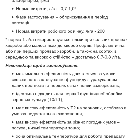
альтернаріоз, іржа
Норма витрати, л/га - 0,7-1,0*
Фаза застосування – обприскування в період
вегетації.
Норма витрати робочого розчину, л/га - 200
* норма 1 л/га використовується тільки при сильних проявах
хвороби або малостійких до хвороб сортів. Профілактична
або при перших проявах хвороби, а також на сортах із
середньою та високою стійкістю – достатньо 0,7-0,8 л/га.
Рекомедації щодо застосування:
максимальна ефективність досягається за умови
своєчасного застосування фунгіциду з урахуванням
даних прогнозів та перших ознак появи захворювань;
ідеально підходить для першої фунгіцидної обробки
зернових культур (Т0/Т1);
має високу ефективність у Т2 на зернових, особливо в
умовах недостатнього зволоження;
має високу ефективність за різних погодних умов –
посуха, низькі температури тощо;
хоча оптимальна температура для роботи препарату