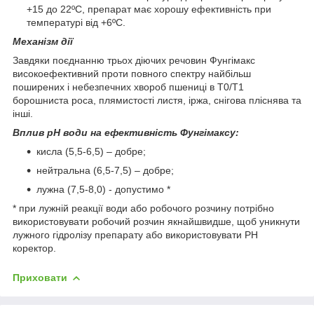
+15 до 22ºС, препарат має хорошу ефективність при
температурі від +6ºC.
Механізм дії
Завдяки поєднанню трьох діючих речовин Фунгімакс
високоефективний проти повного спектру найбільш
поширених і небезпечних хвороб пшениці в Т0/Т1
борошниста роса, плямистості листя, іржа, снігова пліснява та
інші.
Вплив pH води на ефективність Фунгімаксу:
кисла (5,5-6,5) – добре;
нейтральна (6,5-7,5) – добре;
лужна (7,5-8,0) - допустимо *
* при лужній реакції води або робочого розчину потрібно
використовувати робочий розчин якнайшвидше, щоб уникнути
лужного гідролізу препарату або використовувати РН
коректор.
Приховати