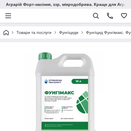
Аграрій Форт-насіння, ззр, мікродобрива. Краще для Аграрі
Товари та послуги
Фунгіциди
Фунгіцид Фунгімакс. Фу