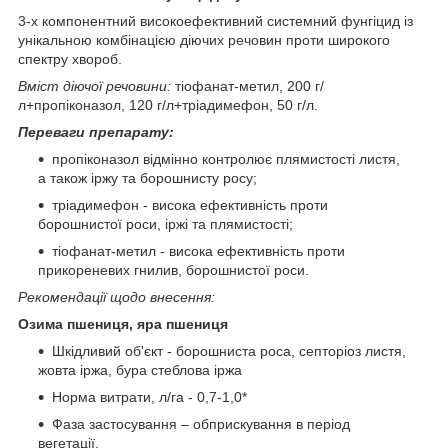
3-х компонентний високоефективний системний фунгіцид із
унікальною комбінацією діючих речовин проти широкого
спектру хвороб.
Вміст діючої речовини:
тіофанат-метил, 200 г/
л+пропіконазол, 120 г/л+тріадимефон, 50 г/л.
Переваги препарату:
пропіконазол відмінно контролює плямистості листя,
а також іржу та борошнисту росу;
тріадимефон - висока ефективність проти
борошнистої роси, іржі та плямистості;
тіофанат-метил - висока ефективність проти
прикореневих гнилив, борошнистої роси.
Рекомендації щодо внесення:
Озима пшениця, яра пшениця
Шкідливий об'єкт - борошниста роса, септоріоз листя,
жовта іржа, бура стеблова іржа
Норма витрати, л/га - 0,7-1,0*
Фаза застосування – обприскування в період
вегетації.