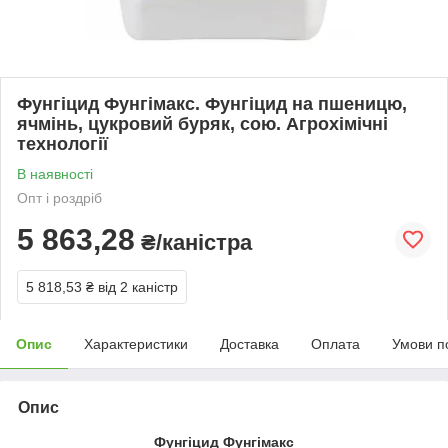
Фунгіцид Фунгімакс. Фунгіцид на пшеницю,
ячмінь, цукровий буряк, сою. Агрохімічні
технології
В наявності
Опт і роздріб
5 863,28
₴/каністра
5 818,53 ₴
від 2 каністр
Опис
Характеристики
Доставка
Оплата
Умови п
Опис
Фунгіцид Фунгімакс