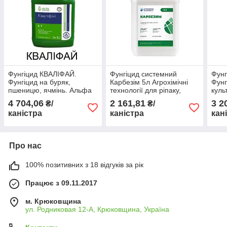
Фунгіцид КВАЛІФАЙ.
Фунгіцид системний
Фунг
Фунгіцид на буряк,
Карбезім 5л Агрохімічні
Фунг
пшеницю, ячмінь. Альфа
технології для ріпаку,
куль
Смарт Агро
соняшнику, зернових,
техн
4 704,06
2 161,81
3 2
₴/
₴/
буряків
каністра
каністра
кан
Про нас
100% позитивних з 18 відгуків за рік
Працює з 09.11.2017
м. Крюковщина
ул. Родниковая 12-А, Крюковщина, Україна