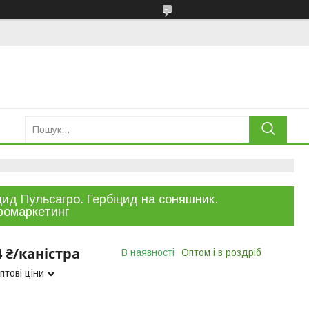
цид Пульсагро. Гербіцид на соняшник.
ромаркетинг
4 ₴/каністра
В наявності
Оптом і в роздріб
птові ціни