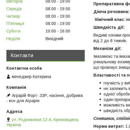
Вівторок
08:00
19:00
Препаративна ф
Середа
08:00
19:00
Діюча речовина:
Четвер
08:00
19:00
Хімічний клас:
ім
Пʼятниця
08:00
19:00
Швидкість дії:
Субота
10:00
16:00
Видимі ознаки про
Неділя
Вихідний
від 2 до 8 тижнів.
Механізм дії:
Контакти
Імазамокс та імаз
унікальному ензиму
що провокує знище
Властивості та п
менеджер Катерина
гнучкість у в
не залежить в
однієї обробк
Аграрій Форт- ЗЗР, насіння, добрива
один препарат
- все для Аграрія
можливість в
швидкість обр
Соняшник, стійкій
ул. Родниковая 12-А, Крюковщина,
Україна
Норма витрат:
1,0