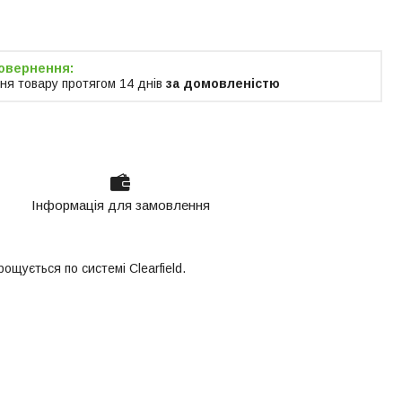
тимчасово не приймає
ня
ня товару протягом 14 днів
за домовленістю
Інформація для замовлення
щується по системі Clearfield.