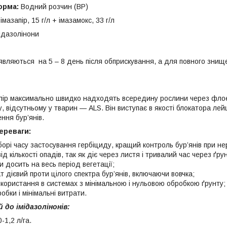
орма:
Водний розчин (ВР)
імазапір, 15 г/л + імазамокс, 33 г/л
ідазолінони
являються на 5 – 8 день після обприскування, а для повного знищ
апір максимально швидко надходять всередину рослини через флое
, відсутньому у тварин — ALS. Він виступає в якості блокатора лейц
ння бур’янів.
ереваги:
иборі часу застосування гербіциду, кращий контроль бур’янів при не
ід кількості опадів, так як діє через листя і тривалий час через ґрун
и досить на весь період вегетації;
 дієвий проти цілого спектра бур’янів, включаючи вовчка;
икористання в системах з мінімальною і нульовою обробкою ґрунту;
обки і мінімальні витрати.
 до імідазолінонів:
-1,2 л/га.