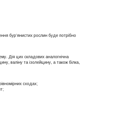
ення бур’янистих рослин буде потрібно
му. Дія цих складових аналогнічна
ину, валіну та ізолейцину, а також білка,
рівномірних сходах;
т;