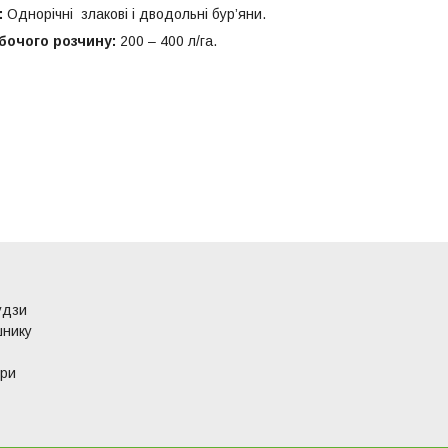
:
Однорічні злакові і дводольні бур’яни.
бочого розчину:
200 – 400 л/га.
удзи
шнику
ури