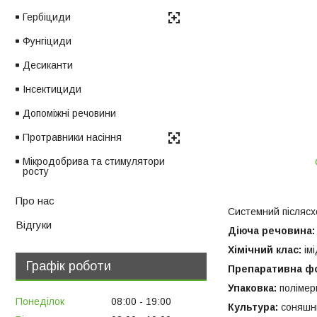
Гербіциди
Фунгіциди
Десиканти
Інсектициди
Допоміжні речовини
Протравники насіння
Мікродобрива та стимулятори
росту
Про нас
Системний післясхо
Відгуки
Діюча речовина
Хімічний клас:
ім
Графік роботи
Препаративна ф
Упаковка:
полімер
Понеділок
08:00
19:00
Культура:
соняшни