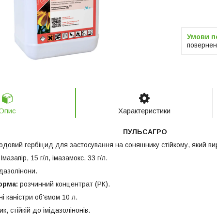
Компанія 
замовлен
повернен
Опис
Характеристики
ПУЛЬСАГРО
довий гербіцид для застосування на соняшнику стійкому, який виро
:
Імазапір, 15 г/л, імазамокс, 33 г/л.
ідазолінони.
орма:
розчинний концентрат (РК).
ні каністри об'ємом 10 л.
к, стійкій до імідазолінонів.