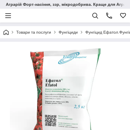
Аграрій Форт-насіння, ззр, мікродобрива. Краще для Аграрі
Товари та послуги
Фунгіциди
Фунгіцид Ефатол.Фунгіц