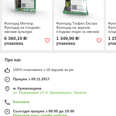
Фунгіцид Метеор.
Фунгіцид Тіофен Екстра.
Фунг
Фунгіцид на плодово-
Фунгіцид на зернові,
Фунг
овочеві культури.
плодово-ягідні та овочеві
плод
Хімагромаркетинг
культури.
Хіма
6 360,10
1 349,90
1 2
₴/
₴/
Хімагромаркетинг
упаковка
упаковка
упа
Про нас
100% позитивних з 18 відгуків за рік
Працює з 09.11.2017
м. Крюковщина
ул. Родниковая 12-А, Крюковщина, Україна
Контакти
Сьогодні працює з 08:00 до 19:00
Показати весь графік роботи