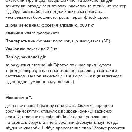
Системний фунгіцид профілактичної та захисної дії для
захисту винограду, зерняткових, овочевих та технічних культур
від збудників найбільш шкодочинних захворювань –
несправжньої борошнистої роси, парші, фітофторозу.
Діюча речовина:
фосетил алюмінію, 800 г/кг.
Хімічний клас:
фосфонати.
Препаративна форма:
порошок, що змочується (ЗП).
Упаковка:
пакети по 2,5 кг.
Період захисної дії:
за рахунок системної дії Ефатол починає пригнічувати
інфекцію відразу після проникнення в рослину і контакті з
патогеном. Період захисної дії від 12 до 18 діб (в залежності
від погодних умов та виду рослини).
Механізм дії:
діюча речовина Ефатолу впливає на біохімічні процеси
рослинних клітин, стимулює природні функції захисних
реакцій, створює своєрідний бар’єр для проникнення
патогена, в результаті чого рослини формують імунітет до
збудника хвороби. Інгібує проростання спор і блокує розвиток