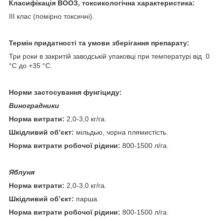
Класифікація ВООЗ, токсикологічна характеристика:
ІІІ клас (помірно токсичні).
Термін придатності та умови зберігання препарату:
Три роки в закритій заводській упаковці при температурі від 0
°С до +35 °С.
Норми застосування фунгіциду:
Виноградники
Норма витрати:
2,0-3,0 кг/га.
Шкідливий об’єкт:
мільдью, чорна плямистість.
Норма витрати робочої рідини:
800-1500 л/га.
Яблуня
Норма витрати:
2,0-3,0 кг/га.
Шкідливий об’єкт:
парша.
Норма витрати робочої рідини:
800-1500 л/га.