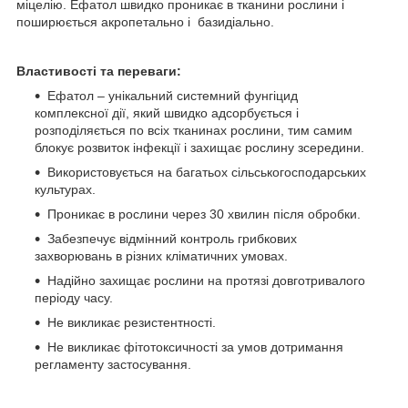
міцелію. Ефатол швидко проникає в тканини рослини і
поширюється акропетально і базидіально.
Властивості та переваги:
Ефатол – унікальний системний фунгіцид
комплексної дії, який швидко адсорбується і
розподіляється по всіх тканинах рослини, тим самим
блокує розвиток інфекції і захищає рослину зсередини.
Використовується на багатьох сільськогосподарських
культурах.
Проникає в рослини через 30 хвилин після обробки.
Забезпечує відмінний контроль грибкових
захворювань в різних кліматичних умовах.
Надійно захищає рослини на протязі довготривалого
періоду часу.
Не викликає резистентності.
Не викликає фітотоксичності за умов дотримання
регламенту застосування.