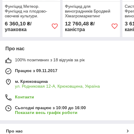
Фунгіцид Метеор.
Фунгіцид для
Сист
Фунгіцид на плодово-
виноградників Бродвей
Фрег
овочеві культури.
Хімагромаркетинг
вино
Хімагромаркетинг
куль
6 360,10
12 760,48
3 6
₴/
₴/
Хіма
упаковка
каністра
кан
Про нас
100% позитивних з 18 відгуків за рік
Працює з 09.11.2017
м. Крюковщина
ул. Родниковая 12-А, Крюковщина, Україна
Контакти
Сьогодні працює з 10:00 до 16:00
Показати весь графік роботи
Про нас