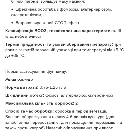
бічних пагонів, збільшує масу насіння;
Ефективна боротьба з фомозом, альтернаріозом,
склеротиніозом;
Яскраво виражений СТОП ефект.
Класифікація ВООЗ, токсикологічна характеристика:
ІІІ
клас небезпечності.
Термін придатності та умови зберігання препарату:
три
роки в закритій заводській упаковці при температурі від +5 °С
до +35 °С.
Норми застосування фунгіциду:
Ріпак озимий
Норма витрати:
0,75-1,25 л/га.
Шкідливий об’єкт:
фомоз, альтернаріоз, склеротиніоз
Максимальна кількість обробок:
2
Спосіб та час обробки:
обробка в період вегетації.
Восени: обприскування в фазу 4-6 листків культури (для
запобіганню переростанню, для покращення перезимівлі, а
також проти хвороб) Навесні: обприскування при висоті