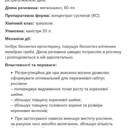
Діюча речовина:
метконазол, 60 г/л.
Препаративна форма:
концентрат суспензії (КС).
Хімічний клас:
триазоли.
Упаковка:
каністри 20 л.
Механізм дії:
Інгібує біосинтез ергостерину, порушує біосинтез клітинних
мембран гриба. Діюча речовина швидко потрапляє в рослину
і розподіляється в ній акропетально.
Властивості та переваги:
Рістрегуляційна дія при внесенні восени дозволяє
сформувати оптимальний для перезимівлі габітус
рослини:
– попереджує видовження точки росту та кореневої
шийки;
– збільшує товщину кореневої шийки;
– збільшує товщину головного кореня та розміри
кореневих волосків;
При застосуванні навесні зменшує вистоту рослини,
за рахунок чого запобігє виляганню, збільшує кількість