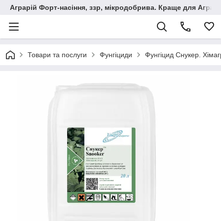
Аграрій Форт-насіння, ззр, мікродобрива. Краще для Аграрі
Товари та послуги
Фунгіциди
Фунгіцид Снукер. Хіма