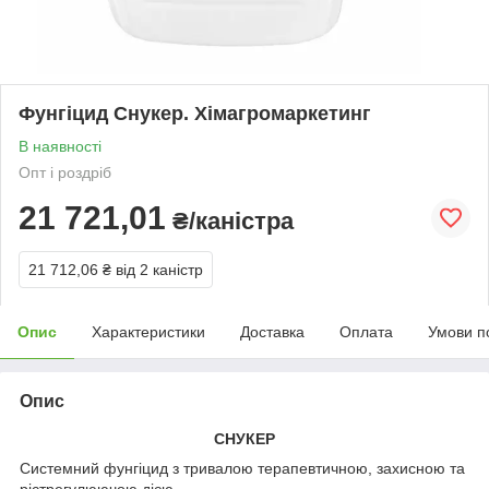
Фунгіцид Снукер. Хімагромаркетинг
В наявності
Опт і роздріб
21 721,01
₴/каністра
21 712,06 ₴
від 2 каністр
Опис
Характеристики
Доставка
Оплата
Умови п
Опис
СНУКЕР
Системний фунгіцид з тривалою терапевтичною, захисною та
рістрегулюючою дією.