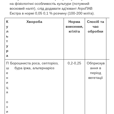
на фізіологічні особливостіь культури (потужний
восковий наліт), слід додавати ад'ювант АгроПАВ
Екстра в нормі 0,05 0,1 % розчину (100-200 мл/га).
К
Хвороба
Норма
Спосіб та
Кр
у
внесення,
час
о
л
кг/л/га
обробки
ь
т
у
р
а
П
Борошниста роса, септоріоз,
0,2-0,25
Обприскув
ш
бура іржа, альтернаріоз
ання в
е
період
н
вегетації
и
ц
я
о
з
и