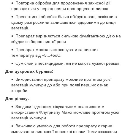
Повторна обробка для продовження захисної дії
проводиться у період появи прапорцевого листка.
Превентивні обробки більш обґрунтовані, оскільки в
цьому разі рослини залишаються здоровими до кінця
вегетації.
Препарат вирізняється сильною фумігантною дією на
збудників борошнистої роси.
Препарат можна застосовувати за низьких
температур від +5...+6
o
С.
Сумісний з пестицидами, які не мають лужної реакції.
Для цукрових буряків:
Використання препарату можливе протягом усієї
вегетації культури до або при появі перших ознак
хвороби.
Для ріпаку:
Завдяки відмінним лікувальним властивостям
використання Флутривіту Максі можливе протягом усієї
вегетації культури.
Важливою умовою для роботи препарату є гарне
змочування листкової поверхні ріпаку. Тому зважаючи