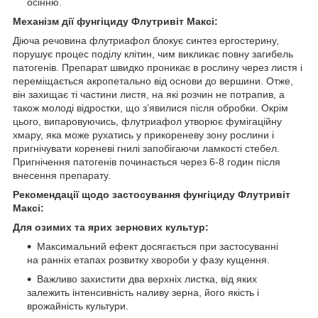
осінню.
Механізм дії фунгіциду Флутривіт Максі:
Діюча речовина флутриафол блокує синтез ергостерину,
порушує процес поділу клітин, чим викликає повну загибель
патогенів. Препарат швидко проникає в рослину через листя і
переміщається акропетально від основи до вершини. Отже,
він захищає ті частини листя, на які розчин не потрапив, а
також молоді відростки, що з’явилися після обробки. Окрім
цього, випаровуючись, флутриафол утворює фумігаційну
хмару, яка може рухатись у прикореневу зону рослини і
пригнічувати кореневі гнилі запобігаючи ламкості стебел.
Пригнічення патогенів починається через 6-8 годин після
внесення препарату.
Рекомендації щодо застосування фунгіциду Флутривіт
Максі:
Для озимих та ярих зернових культур:
Максимальний ефект досягається при застосуванні
на ранніх етапах розвитку хвороби у фазу кущення.
Важливо захистити два верхніх листка, від яких
залежить інтенсивність наливу зерна, його якість і
врожайність культури.