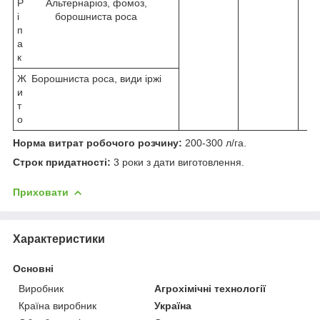
Р
Альтернаріоз, фомоз,
і
борошниста роса
п
а
к
Ж
Борошниста роса, види іржі
и
т
о
Норма витрат робочого розчину:
200-300 л/га.
Строк придатності:
3 роки з дати виготовлення.
Приховати
Характеристики
Основні
Виробник
Агрохімічні технології
Країна виробник
Україна