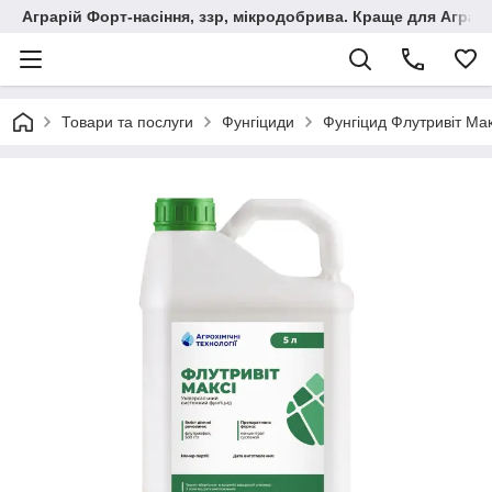
Аграрій Форт-насіння, ззр, мікродобрива. Краще для Аграрі
Товари та послуги
Фунгіциди
Фунгіцид Флутривіт Макс