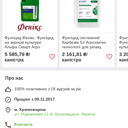
Фунгіцид Фенікс. Фунгіцид
Фунгіцид системний
Фунг
на зернові культури.
Карбезім 5л Агрохімічні
Фунг
Альфа Смарт Агро
технології для ріпаку,
куль
соняшнику, зернових,
техн
5 585,79
2 161,81
3 2
₴/
₴/
буряків
каністра
каністра
кан
Про нас
100% позитивних з 18 відгуків за рік
Працює з 09.11.2017
м. Крюковщина
ул. Родниковая 12-А, Крюковщина, Україна
Контакти