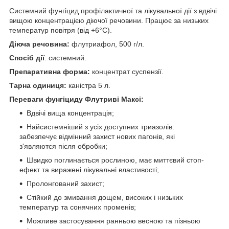
Системний фунгіцид профілактичної та лікувальної дії з вдвічі
вищою концентрацією діючої речовини. Працює за низьких
температур повітря (від +6°С).
Діюча речовина:
флутриафол, 500 г/л.
Спосіб дії
: системний.
Препаративна форма:
концентрат суспензії.
Тарна одиниця:
каністра 5 л.
Переваги
ф
унгіциду Флутриві Максі:
Вдвічі вища концентрація;
Найсистемніший з усіх доступних триазолів:
забезпечує відмінний захист нових пагонів, які
з'являются після обробки;
Швидко поглинається рослиною, має миттєвий стоп-
ефект та виражені лікувальні властивості;
Пролонгований захист;
Стійкий до змивання дощем, високих і низьких
температур та сонячних променів;
Можливе застосування ранньою весною та пізньою