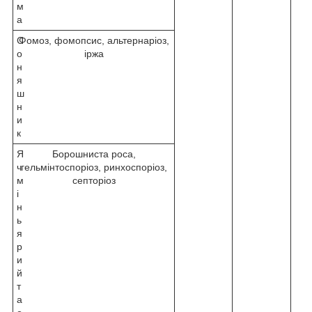
м
а
С
Фомоз, фомопсис, альтернаріоз,
о
іржа
н
я
ш
н
и
к
Я
Борошниста роса,
ч
гельмінтоспоріоз, ринхоспоріоз,
м
септоріоз
і
н
ь
я
р
и
й
т
а