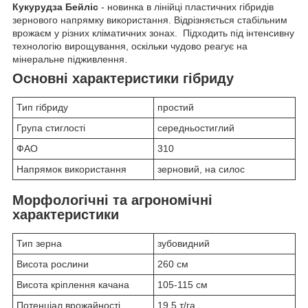
Кукурудза Бейліс
- новинка в лінійці пластичних гібридів
зернового напрямку використання. Відрізняється стабільним
врожаєм у різних кліматичних зонах. Підходить під інтенсивну
технологію вирощування, оскільки чудово реагує на
мінеральне підживлення.
Основні характеристики гібриду
Тип гібриду
простий
Група стиглості
середньостиглий
ФАО
310
Напрямок використання
зерновий, на силос
Морфологічні та агрономічні
характеристики
Тип зерна
зубовидний
Висота рослини
260 см
Висота кріплення качана
105-115 см
Потенціал врожайності
19,5 т/га