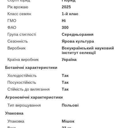
Рік врожаю
2025
Класс семян
1-й клас
ГМО
Ні
ФАО
300
Група стиглості
Середньорання
Сезонність
Ярова культура
Виробник
Всеукраїнський науковий
інститут селекції
Країна виробник
Україна
Ботанічні характеристики
Холодостійкість
Так
Посухостійкість
Так
Стійкість до вилягання
Так
Агрономічні характеристики
Тип вирощування
Польові
Упаковка
Упаковка
Мішок
Вага
23 кг