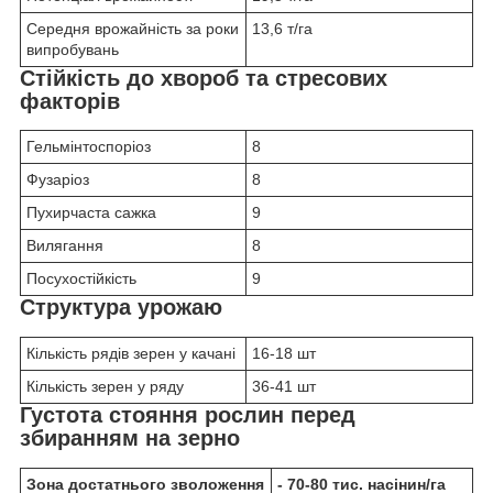
Середня врожайність за роки
13,6 т/га
випробувань
Стійкість до хвороб та стресових
факторів
Гельмінтоспоріоз
8
Фузаріоз
8
Пухирчаста сажка
9
Вилягання
8
Посухостійкість
9
Структура урожаю
Кількість рядів зерен у качані
16-18 шт
Кількість зерен у ряду
36-41 шт
Густота стояння рослин перед
збиранням на зерно
Зона достатнього зволоження
- 70-80 тис. насінин/га