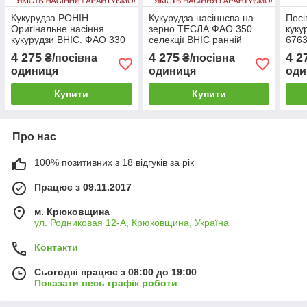
Кукурудза РОНІН.
Кукурудза насіннєва на
Посі
Оригінальне насіння
зерно ТЕСЛА ФАО 350
куку
кукурудзи ВНІС. ФАО 330
селекції ВНІС ранній
6763
гібрид, насіння кукурудзи
ВНІС
4 275
4 275
4 2
₴/посівна
₴/посівна
ранньої
сере
одиниця
одиниця
оди
прос
Купити
Купити
Про нас
100% позитивних з 18 відгуків за рік
Працює з 09.11.2017
м. Крюковщина
ул. Родниковая 12-А, Крюковщина, Україна
Контакти
Сьогодні працює з 08:00 до 19:00
Показати весь графік роботи