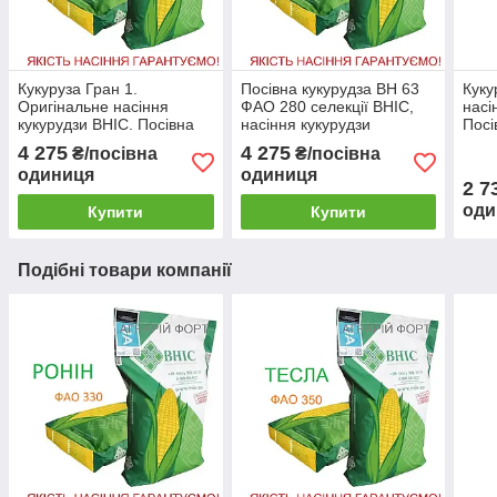
Кукуруза Гран 1.
Посівна кукурудза ВН 63
Куку
Оригінальне насіння
ФАО 280 селекції ВНІС,
насі
кукурудзи ВНІС. Посівна
насіння кукурудзи
Посі
кукурудза ФАО 370
середньостиглої для
4 275
4 275
₴/посівна
₴/посівна
посіву
одиниця
одиниця
2 7
оди
Купити
Купити
Подібні товари компанії