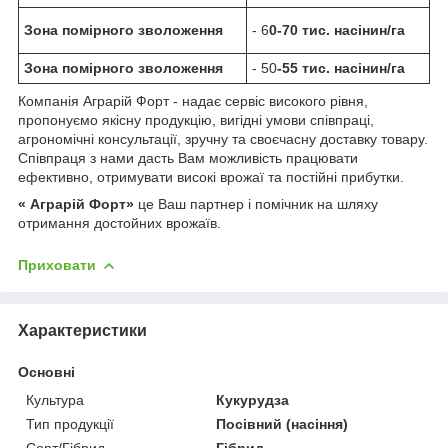
Зона помірного зволоження
- 6
0-70 тис. насінин/га
Зона помірного зволоження
- 50
-55 тис. насінин/га
Компанія Аграрій Форт - надає сервіс високого рівня,
пропонуємо якісну продукцію, вигідні умови співпраці,
агрономічні консультації, зручну та своєчасну доставку товару.
Співпраця з нами дасть Вам можливість працювати
ефективно, отримувати високі врожаї та постійні прибутки.
« Аграрій Форт»
це Ваш партнер і помічник на шляху
отримання достойних врожаїв.
Приховати
Характеристики
Основні
Культура
Кукурудза
Тип продукції
Посівний (насіння)
Сорт/Гібрид
Гібрид