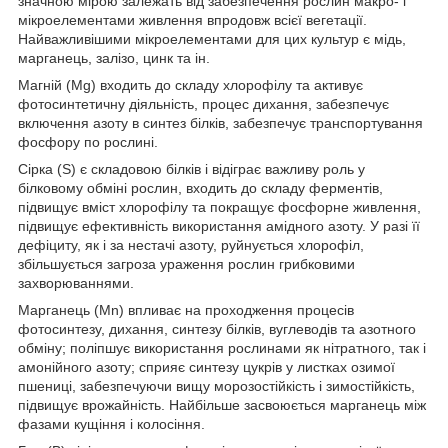
значною мірою залежать від забезпечення рослин макро- і
мікроелементами живлення впродовж всієї вегетації.
Найважливішими мікроелементами для цих культур є мідь,
марганець, залізо, цинк та ін.
Магній (Mg) входить до складу хлорофілу та активує
фотосинтетичну діяльність, процес дихання, забезпечує
включення азоту в синтез білків, забезпечує транспортування
фосфору по рослині.
Сірка (S) є складовою білків і відіграє важливу роль у
білковому обміні рослин, входить до складу ферментів,
підвищує вміст хлорофілу та покращує фосфорне живлення,
підвищує ефективність використання амідного азоту. У разі її
дефіциту, як і за нестачі азоту, руйнується хлорофіл,
збільшується загроза ураження рослин грибковими
захворюваннями.
Марганець (Мn) впливає на проходження процесів
фотосинтезу, дихання, синтезу білків, вуглеводів та азотного
обміну; поліпшує використання рослинами як нітратного, так і
амонійного азоту; сприяє синтезу цукрів у листках озимої
пшениці, забезпечуючи вищу морозостійкість і зимостійкість,
підвищує врожайність. Найбільше засвоюється марганець між
фазами кущіння і колосіння.