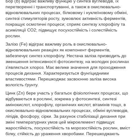
Бор (B) відіграє важливу функцію у синтезі вуглеводів, їх
перетворенні і транспортуванні, а також в окислювально-
відновлювальних процесах, білковому і нуклеїновому обміні,
синтезі стимуляторів росту, зумовлює активність ферментів,
покращує осмотичні процеси; сприяє синтезу хлорофілу та
асиміляції СО2; підвищує посухостійкість і солестійкість
рослин.
Залізо (Fe) відіграє важливу роль в окислювально-
відновлювальних реакціях як компонент ферментів,
забезпечує синтез хлорофілу. Нестача заліза призводить до
зменшення інтенсивності фотосинтезу, на молодих рослинах
з'являється хлороз. Має велике значення для проходження
процесів дихання. Характеризується фунгіцидними
властивостями. Перешкоджає засвоєнню заліза висока
вологість ґрунту.
Цинк (Zn) бере участь у багатьох фізіологічних процесах, що
відбуваються в рослині, зокрема у фотосинтезі, синтезі
амінокислот, хлорофілу, органічних кислот, вітамінів тощо, в
окислювально-відновлювальних процесах, обміні вуглеводів,
ліпідів, фосфору, сірки. За рахунок стабілізації дихання при
зміні температурних умов цей мікроелемент підвищує
жаростійкість, посухостійкість та морозостійкість рослин, вміст
білку, стійкість до ураження хворобами. Перешкоджають