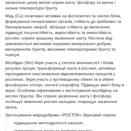
засвоєнню цинку високі норми азоту, фосфору та вапна і
низька температура ґрунту.
Мідь (Сu) позитивно впливає на фотосинтез та синтез білка,
формування генеративних органів, стійкість до грибкових та
бактеріальних хвороб, збільшує стійкість до вилягання,
підвищує посухостійкість, жаростійкість та зимостійкість
рослин; сприяє кращому засвоєнню азоту. Нестача міді
зумовлюється високими нормами мінеральних добрив,
вапнуванням ґрунтів, високими температурами ґрунту та
повітря.
Молібден (Мо) бере участь у синтезі амінокислот і білків,
регулює процес трансформації азоту в рослині, активізує
проходження окислювально-відновлювальних процесів у
рослинах, бере участь у вуглеводному обміні та в обміні
фосфорних сполук, синтезі хлорофілу. Підвищує вміст білку в
зерні. Особливо ефективним є застосування молібдену на
кислих ґрунтах. Він сприяє засвоєнню азоту і фосфору,
поліпшує живлення рослин кальцієм, покращує засвоєння
заліза.
Застосування мікродобрива «РОСТОК» Зерновий сприяє:
· підвищенню життєздатності насіння;
· стимулюванню росту та розвитку рослин;