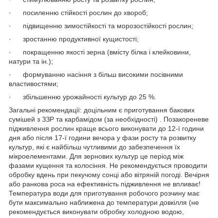
· посиленню стійкості рослин до хвороб;
· підвищенню зимостійкості та морозостійкості рослин;
· зростанню продуктивної кущистості;
· покращенню якості зерна (вмісту білка і клейковини,
натури та ін.);
· формуванню насіння з більш високими посівними
властивостями;
· збільшенню урожайності культур до 25 %.
Загальні рекомендації: доцільним є приготування бакових
сумішей з ЗЗР та карбамідом (за необхідності) . Позакореневе
підживлення рослин краще всього виконувати до 12-ї години
дня або після 17-ї години вечора у фази росту та розвитку
культур, які є найбільш чутливими до забезпечення їх
мікроелементами. Для зернових культур це період між
фазами кущення та колосіння. Не рекомендується проводити
обробку вдень при пекучому сонці або вітряній погоді. Вечірня
або ранкова роса на ефективність підживлення не впливає!
Температура води для приготування робочого розчину має
бути максимально наближена до температури довкілля (не
рекомендується виконувати обробку холодною водою,