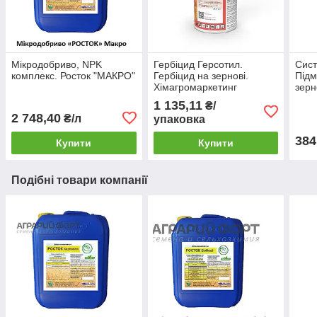
Мікродобриво, NPK
Гербіцид Герсотил.
Сист
комплекс. Росток "МАКРО"
Гербіцид на зернові.
Підм
Хімагромаркетинг
зерн
Хіма
1 135,11
₴/
2 748,40
₴/л
упаковка
384
Купити
Купити
Подібні товари компанії