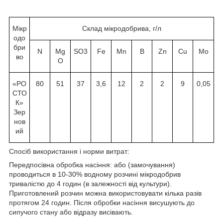
Мікр
Склад мікродобрива, г/л
одо
бри
N
Mg
SО
3
Fe
Mn
B
Zn
Cu
Mo
во
O
«РО
80
51
37
3,6
12
2
2
9
0,05
СТО
К»
Зер
нов
ий
Спосіб використання і норми витрат:
Передпосівна обробка насіння: або (замочування)
проводиться в 10-30% водному розчині мікродобрив
тривалістю до 4 годин (в залежності від культури).
Приготовлений розчин можна використовувати кілька разів
протягом 24 годин. Після обробки насіння висушують до
сипучого стану або відразу висівають.