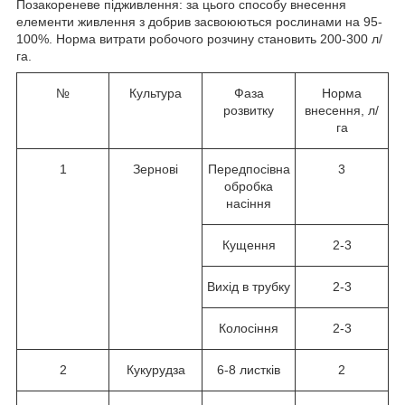
Позакореневе підживлення: за цього способу внесення
елементи живлення з добрив засвоюються рослинами на 95-
100%. Норма витрати робочого розчину становить 200-300 л/
га.
№
Культура
Фаза
Норма
розвитку
внесення, л/
га
1
Зернові
Передпосівна
3
обробка
насіння
Кущення
2-3
Вихід в трубку
2-3
Колосіння
2-3
2
Кукурудза
6-8 листків
2