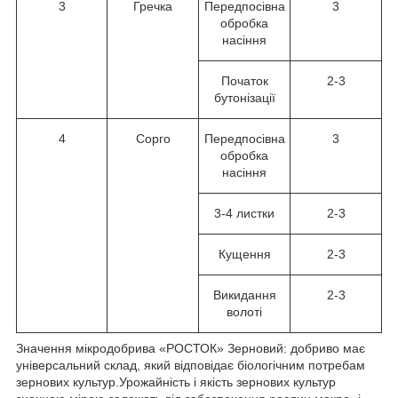
3
Гречка
Передпосівна
3
обробка
насіння
Початок
2-3
бутонізації
4
Сорго
Передпосівна
3
обробка
насіння
3-4 листки
2-3
Кущення
2-3
Викидання
2-3
волоті
Значення мікродобрива «РОСТОК» Зерновий: добриво має
універсальний склад, який відповідає біологічним потребам
зернових культур.Урожайність і якість зернових культур