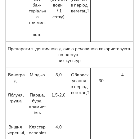
бак-
води
в період
теріальн
/ 1
вегетації
а
сотку)
плямис-
тість
Препарати з ідентичною діючою речовиною використовують
на наступ-
них культур
Виногра
Мілдью
3,0
Обприск
4
д
ування
30
в період
вегетації
Яблуня,
Парша,
1,5-2,0
груша
бура
плямист
ість
Вишня
Клястер
4,0
черешні,
оспоріоз
,