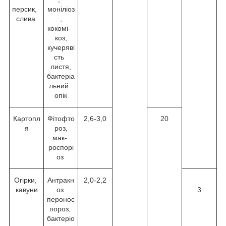
персик,
моніліоз
слива
,
кокомі-
коз,
кучеряві
сть
листя,
бактеріа
льний
опік
Картопл
Фітофто
2,6-3,0
20
я
роз,
мак-
роспорі
оз
Огірки,
Антракн
2,0-2,2
кавуни
оз
3
перонос
пороз,
бактеріо