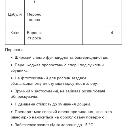
з
Цибуля
Пероно
пороз
Квіти
Бороши
4
ст роса
Переваги
Широкий спектр фунгіцидної та бактерицидної дії.
Перешкоджає проростанню спор і поділу клітин
збудника.
Не фітотоксичний для рослин завдяки
збалансованому вмісту міді і відсутності хлору.
Зручний у застосуванні, не забиває розпилювачі
обприскувачів.
Підвищена стійкість до змивання дощем.
Препарат має високий ефект прилипання, якісно та
рівномірно наноситься на оброблювану поверхню.
Забезпечує захист від заморозків до –5 °С.