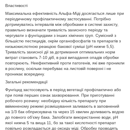
Властивості
Максимальна ефективність Альфа-Міді досягається лише при
періодичному профілактичному застосуванні. Потрібно
дотримуватись інтервалів між обробками в системі захисту,
правильно визначати тривалість захисного періоду та
чергувати з фунгіцидами з інших хімічних груп. Сумісний з
більшістю пестицидів, окрім органофосфатів та препаратів з
низькокислотною реакцією бакової суміші (рН нижче 5,5).
Тривалість захисної дії за дотримання оптимальних норм
витрат становить 7-10 діб, в разі випадання опадів обробки
повторюють. Неефективний проти патогенів, які вже проникли
в рослину, оскільки перебуває на листовій поверхні і не
проникає всередину.
Загальні рекомендації
Фунгіцид застосовують в період вегетації профілактично або
при появі перших ознак захворювання. При приготуванні
робочого розчину: необхідну кількість препарату при
ввімкненому режимі розмішування заливають в заповнений
на 1/3 бак обприскувача та через 15 хвилин доливають водою
до повного об’єму бака. Запобігати використанню води, рН
якої нижча 5 та вища 11, бо за такої кислотності препарат
повільно розкладається до оксиду міді. Обробку проводять