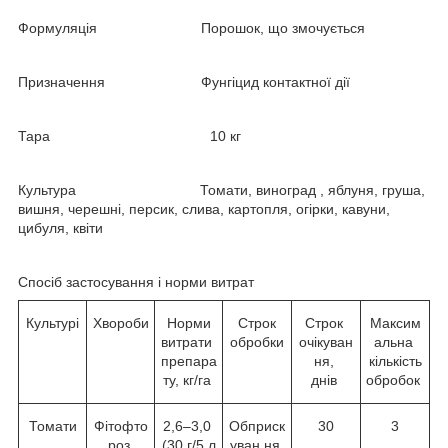
Формуляція Порошок, що змочується
Призначення Фунгіцид контактної дії
Тара 10 кг
Культура Томати, виноград , яблуня, груша,
вишня, черешні, персик, слива, картопля, огірки, кавуни,
цибуля, квіти
Спосіб застосування і норми витрат
Культурі
Хвороби
Норми
Строк
Строк
Максим
витрати
обробки
очікуван
альна
препара
ня,
кількість
ту, кг/га
днів
обробок
Томати
Фітофто
2,6–3,0
Обприск
30
3
роз,
(30 г/5 л
уван ня