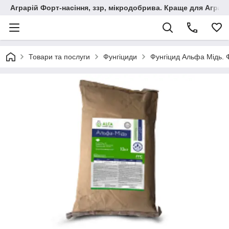
Аграрій Форт-насіння, ззр, мікродобрива. Краще для Аграрі
Товари та послуги
Фунгіциди
Фунгіцид Альфа Мідь. 