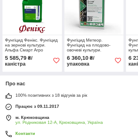
Фунгіцид Фенікс. Фунгіцид
Фунгіцид Метеор.
Фунг
на зернові культури.
Фунгіцид на плодово-
Фунг
Альфа Смарт Агро
овочеві культури.
куль
Хімагромаркетинг
Агро
5 585,79
6 360,10
6 2
₴/
₴/
каністра
упаковка
кан
Про нас
100% позитивних з 18 відгуків за рік
Працює з 09.11.2017
м. Крюковщина
ул. Родниковая 12-А, Крюковщина, Україна
Контакти