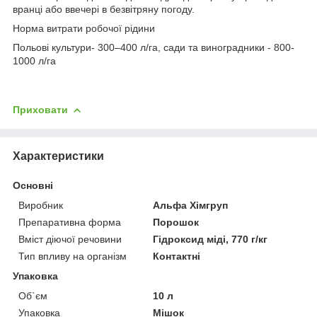
вранці або ввечері в безвітряну погоду.
Норма витрати робочої рідини
Польові культури- 300–400 л/га, сади та виноградники - 800-
1000 л/га
Приховати
Характеристики
Основні
Виробник
Альфа Хімгруп
Препаративна форма
Порошок
Вміст діючої речовини
Гідроксид міді, 770 г/кг
Тип впливу на організм
Контактні
Упаковка
Об`єм
10 л
Упаковка
Мішок