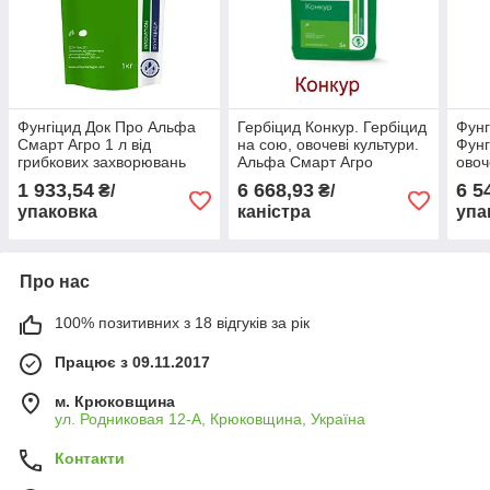
Фунгіцид Док Про Альфа
Гербіцид Конкур. Гербіцид
Фунг
Смарт Агро 1 л від
на сою, овочеві культури.
Фунг
грибкових захворювань
Альфа Смарт Агро
овоч
для сої, картоплі, томатів
Смар
1 933,54
6 668,93
6 5
₴/
₴/
та винограду
упаковка
каністра
упа
Про нас
100% позитивних з 18 відгуків за рік
Працює з 09.11.2017
м. Крюковщина
ул. Родниковая 12-А, Крюковщина, Україна
Контакти