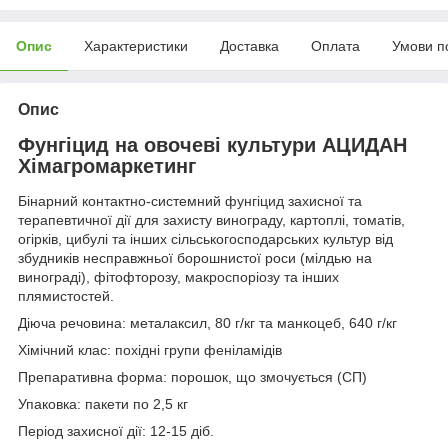
Опис
Характеристики
Доставка
Оплата
Умови п
Опис
Фунгіцид на овочеві культури АЦИДАН
Хімагромаркетинг
Бінарний контактно-системний фунгіцид захисної та
терапевтичної дії для захисту винограду, картоплі, томатів,
огірків, цибулі та інших сільськогосподарських культур від
збудників несправжньої борошнистої роси (мілдью на
винограді), фітофторозу, макроспоріозу та інших
плямистостей.
Діюча речовина: металаксил, 80 г/кг та манкоцеб, 640 г/кг
Хімічний клас: похідні групи феніламідів
Препаративна форма: порошок, що змочується (СП)
Упаковка: пакети по 2,5 кг
Період захисної дії: 12-15 діб.