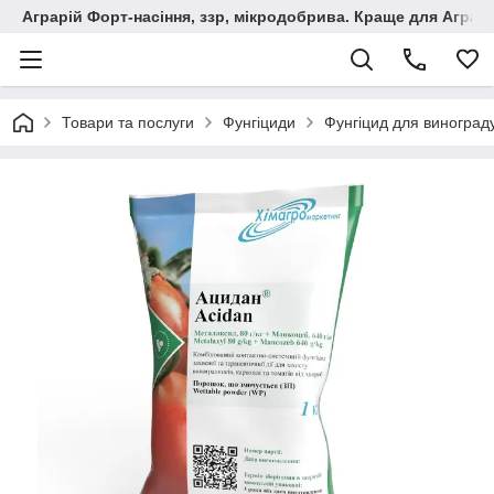
Аграрій Форт-насіння, ззр, мікродобрива. Краще для Аграрі
Товари та послуги
Фунгіциди
Фунгіцид для винограду