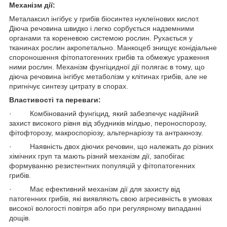
Механізм дії:
Металаксил інгібує у грибів біосинтез нуклеїнових кислот.
Діюча речовина швидко і легко сорбується надземними
органами та кореневою системою рослин. Рухається у
тканинах рослин акропетально. Манкоцеб знищує конідіальне
спороношення фітопатогенних грибів та обмежує ураження
ними рослин. Механізм фунгіцидної дії полягає в тому, що
діюча речовина інгібує метаболізм у клітинах грибів, але не
пригнічує синтезу цитрату в спорах.
Властивості та переваги:
· Комбінований фунгіцид, який забезпечує надійний
захист високого рівня від збудників мілдью, пероноспорозу,
фітофторозу, макроспоріозу, альтернаріозу та антракнозу.
· Наявність двох діючих речовин, що належать до різних
хімічних груп та мають різний механізм дії, запобігає
формуванню резистентних популяцій у фітопатогенних
грибів.
· Має ефективний механізм дії для захисту від
патогенних грибів, які виявляють свою агресивність в умовах
високої вологості повітря або при регулярному випаданні
дощів.