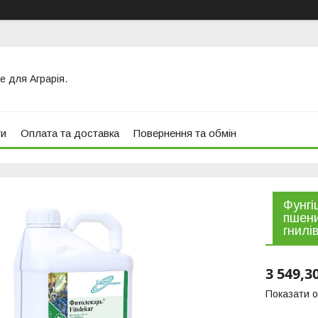
е для Аграрія.
ти
Оплата та доставка
Повернення та обмін
Фунгі
пшени
гнилів
3 549,3
Показати о