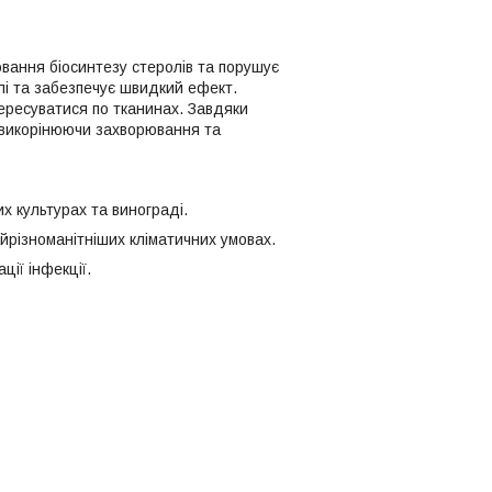
ювання біосинтезу стеролів та порушує
лі та забезпечує швидкий ефект.
ересуватися по тканинах. Завдяки
, викорінюючи захворювання та
х культурах та винограді.
різноманітніших кліматичних умовах.
ії інфекції.