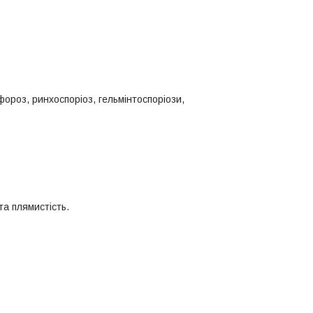
фороз, ринхоспоріоз, гельмінтоспоріози,
та плямистість.