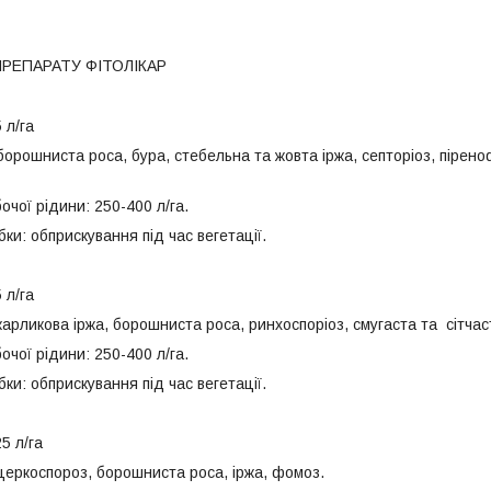
РЕПАРАТУ ФІТОЛІКАР
 л/га
борошниста роса, бура, стебельна та жовта іржа, септоріоз, пірено
чої рідини: 250-400 л/га.
бки: обприскування під час вегетації.
 л/га
карликова іржа, борошниста роса, ринхоспоріоз, смугаста та сітчас
чої рідини: 250-400 л/га.
бки: обприскування під час вегетації.
5 л/га
 церкоспороз, борошниста роса, іржа, фомоз.