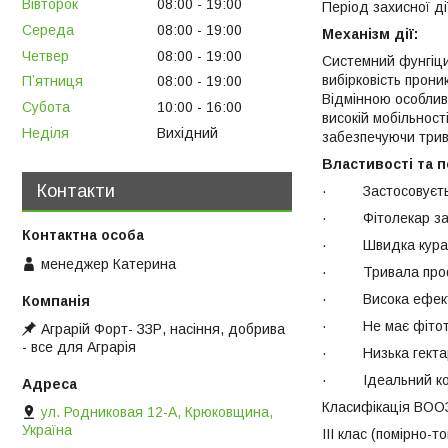
Вівторок
08:00
19:00
Період захисної дії
Середа
08:00
19:00
Механізм дії:
Четвер
08:00
19:00
Системний фунгіцид
вибірковість прон
Пʼятниця
08:00
19:00
Відмінною особлив
Субота
10:00
16:00
високій мобільнос
Неділя
Вихідний
забезпечуючи трив
Властивості та п
Контакти
· Застосовується 
· Фітолекар забез
· Швидка куративн
менеджер Катерина
· Тривала профі
· Висока ефектив
· Не має фітото
Аграрій Форт- ЗЗР, насіння, добрива
- все для Аграрія
· Низька гектарн
· Ідеальний комп
Класифікація ВООЗ
ул. Родниковая 12-А, Крюковщина,
Україна
III клас (помірно-то