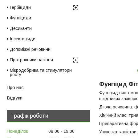
Гербіциди
Фунгіциди
Десиканти
Інсектициди
Допоміжні речовини
Протравники насіння
Мікродобрива та стимулятори
росту
Фунгіцид Фі
Про нас
Фунгіцид системної
Відгуки
шкідливих захворюв
Діюча речовина: ф
Хімічний клас: три
Графік роботи
Препаративна форм
Понеділок
08:00
19:00
Упаковка: каністри,