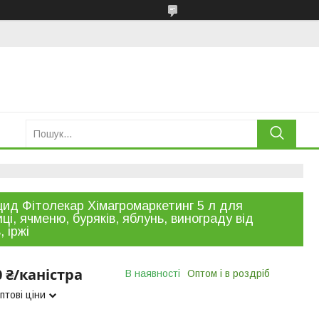
цид Фітолекар Хімагромаркетинг 5 л для
ці, ячменю, буряків, яблунь, винограду від
, іржі
0 ₴/каністра
В наявності
Оптом і в роздріб
птові ціни