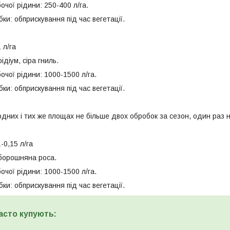
чої рідини: 250-400 л/га.
бки: обприскування під час вегетації.
 л/га
ідіум, сіра гниль.
чої рідини: 1000-1500 л/га.
бки: обприскування під час вегетації.
дних і тих же площах не більше двох обробок за сезон, один раз н
-0,15 л/га
 борошняна роса.
чої рідини: 1000-1500 л/га.
бки: обприскування під час вегетації.
асто купують: