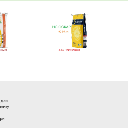
удзи
шнику
ури