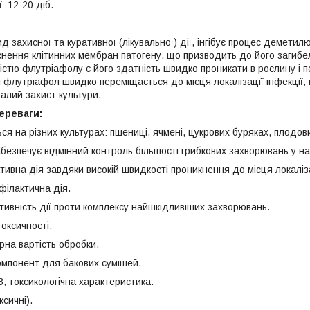
: 12-20 діб.
 захисної та куративної (лікувальної) дії, інгібує процес деметил
икнення клітинних мембран патогену, що призводить до його загибе
істю флутріафолу є його здатність швидко проникати в рослину і п
ті флутріафол швидко переміщається до місця локалізації інфекції
алий захист культури.
ереваги:
на різних культурах: пшениці, ячмені, цукрових буряках, плодови
печує відмінний контроль більшості грибкових захворювань у най
а дія завдяки високій швидкості проникнення до місця локалізац
лактична дія.
ність дії проти комплексу найшкідливіших захворювань.
ксичності.
а вартість обробки.
онент для бакових сумішей.
, токсикологічна характеристика:
ксичні).