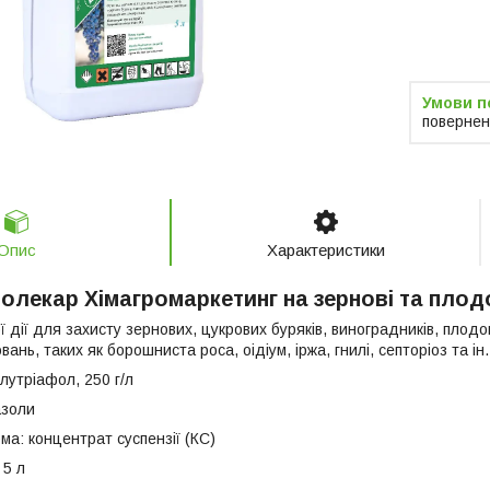
Компанія 
замовлен
повернен
Опис
Характеристики
толекар Хімагромаркетинг на зернові та плод
 дії для захисту зернових, цукрових буряків, виноградників, плод
ань, таких як борошниста роса, оідіум, іржа, гнилі, септоріоз та ін.
лутріафол, 250 г/л
азоли
а: концентрат суспензії (КС)
 5 л