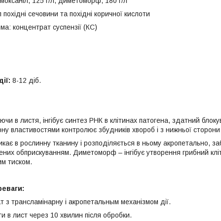
моксаніл, 125 г/л, диметоморф, 180 г/л
л похідні сечовини та похідні коричної кислоти
а: концентрат суспензії (КС)
дії:
8-12 діб.
ючи в листя, інгібує синтез РНК в клітинах патогена, здатний блоку
рну властивостями контролює збудників хвороб і з нижньої сторони
ає в рослинну тканину і розподіляється в ньому акропетально, з
ених обприскуванням. Диметоморф – інгібує утворення грибний кліт
м тиском.
реваги:
т з трансламінарну і акропетальным механізмом дії.
и в лист через 10 хвилин після обробки.