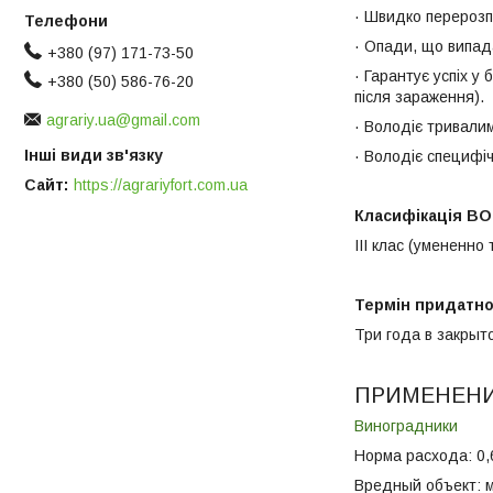
· Швидко перерозп
· Опади, що випад
+380 (97) 171-73-50
· Гарантує успіх у
+380 (50) 586-76-20
після зараження).
agrariy.ua@gmail.com
· Володіє тривали
Інші види зв'язку
· Володіє специфіч
Сайт
https://agrariyfort.com.ua
Класифікація ВО
ІІІ клас (умененно 
Термін придатнос
Три года в закрыт
ПРИМЕНЕНИ
Виноградники
Норма расхода: 0,6
Вредный объект: 