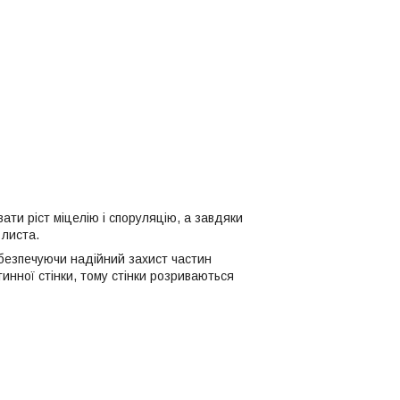
вати ріст міцелію і споруляцію, а завдяки
 листа.
абезпечуючи надійний захист частин
инної стінки, тому стінки розриваються