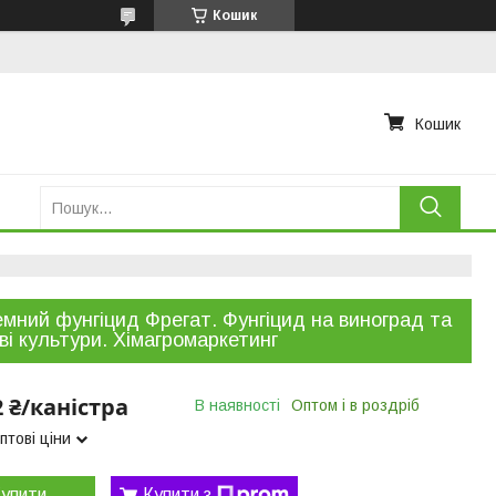
Кошик
Кошик
мний фунгіцид Фрегат. Фунгіцид на виноград та
ві культури. Хімагромаркетинг
2 ₴/каністра
В наявності
Оптом і в роздріб
птові ціни
упити
Купити з