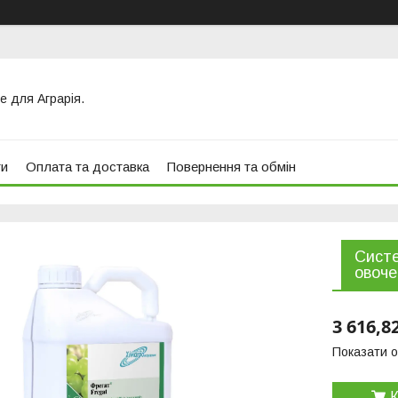
е для Аграрія.
ти
Оплата та доставка
Повернення та обмін
Систе
овоче
3 616,8
Показати о
К