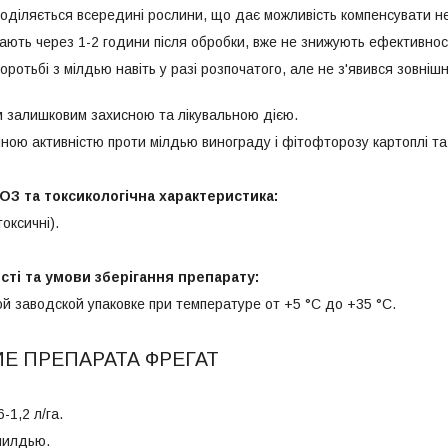
оділяється всередині рослини, що дає можливість компенсувати не
ають через 1-2 години після обробки, вже не знижують ефективнос
 боротьбі з мілдью навіть у разі розпочатого, але не з'явився зовні
м залишковим захисною та лікувальною дією.
ною активністю проти мілдью винограду і фітофторозу картоплі та 
ОЗ та токсикологічна характеристика:
токсичні).
ті та умови зберігання препарату:
ой заводской упаковке при температуре от +5 °С до +35 °С.
Е ПРЕПАРАТА ФРЕГАТ
-1,2 л/га.
милдью.