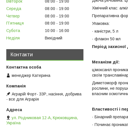
Діюча речовина: ці
Вівторок
08:00
19:00
Хімічний клас: алкі
Середа
08:00
19:00
Препаративна форм
Четвер
08:00
19:00
Пʼятниця
08:00
19:00
Упаковка:
Субота
10:00
16:00
· каністри, 5 л
Неділя
Вихідний
· флакон 50 мл
Період захисної 
Контакти
Механізм дії:
цімоксаніл проника
своїм трансламіна
менеджер Катерина
Диметоморф проник
рослини, не поруш
власним осмотични
Аграрій Форт- ЗЗР, насіння, добрива
- все для Аграрія
Властивості і пе
· Бінарний препара
ул. Родниковая 12-А, Крюковщина,
Україна
· Починає проникат