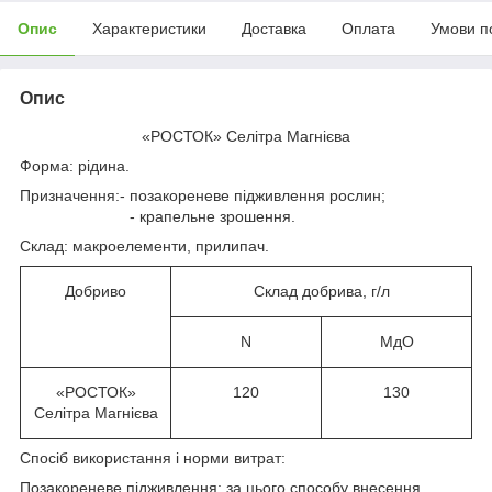
Опис
Характеристики
Доставка
Оплата
Умови п
Опис
«РОСТОК» Селітра Магнієва
Форма: рідина.
Призначення:- позакореневе підживлення рослин;
- крапельне зрошення.
Склад: макроелементи, прилипач.
Добриво
Склад добрива, г/л
N
МдО
«РОСТОК»
120
130
Селітра Магнієва
Спосіб використання і норми витрат:
Позакореневе підживлення: за цього способу внесення