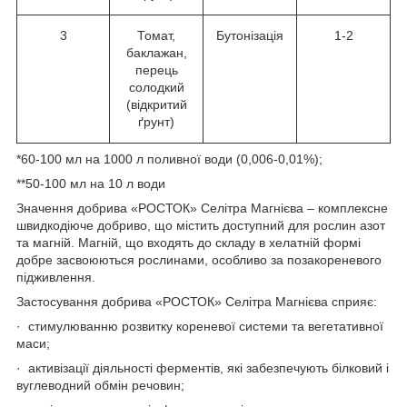
3
Томат,
Бутонізація
1-2
баклажан,
перець
солодкий
(відкритий
ґрунт)
*60-100 мл на 1000 л поливної води (0,006-0,01%);
**50-100 мл на 10 л води
Значення добрива «РОСТОК» Селітра Магнієва – комплексне
швидкодіюче добриво, що містить доступний для рослин азот
та магній. Магній, що входять до складу в хелатній формі
добре засвоюються рослинами, особливо за позакореневого
підживлення.
Застосування добрива «РОСТОК» Селітра Магнієва сприяє:
· стимулюванню розвитку кореневої системи та вегетативної
маси;
· активізації діяльності ферментів, які забезпечують білковий і
вуглеводний обмін речовин;