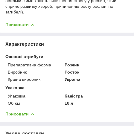
оскільки є ймовірність виникнення стресу у рослин, який
сприяє розвитку хвороб, припиненню росту рослин і їх
загибелі).
Приховати
Характеристики
Основні атрибути
Препаративна форма
Розчин
Виробник
Росток
Країна виробник
Україна
Упаковка
Упаковка
Каністра
Об`єм
10 л
Приховати
Умови доставки