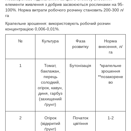
елементи живлення з добрив засвоюються рослинами на 95-
100%. Норма витрати робочого розчину становить 200-300 л/
га
Крапельне зрошення: використовують робочий розчин
концентрацією 0,006-0,01%.
№
Культура
Фаза
Норма
розвитку
внесення, л/
га
1
Томат,
Бутонізація
*крапельне
баклажан,
зрошення
перець
**позакорене
солодкий,
во
огірок, кавун,
диня, гарбуз
(захищений
ґрунт)
2
Огірок
Початок
1-2
(відкритий
цвітіння
ґрунт)