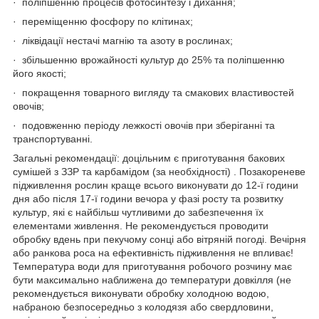
· поліпшенню процесів фотосинтезу і дихання;
· переміщенню фосфору по клітинах;
· ліквідації нестачі магнію та азоту в рослинах;
· збільшенню врожайності культур до 25% та поліпшенню
його якості;
· покращення товарного вигляду та смакових властивостей
овочів;
· подовженню періоду лежкості овочів при зберіганні та
транспортуванні.
Загальні рекомендації: доцільним є приготування бакових
сумішей з ЗЗР та карбамідом (за необхідності) . Позакореневе
підживлення рослин краще всього виконувати до 12-ї години
дня або після 17-ї години вечора у фазі росту та розвитку
культур, які є найбільш чутливими до забезпечення їх
елементами живлення. Не рекомендується проводити
обробку вдень при пекучому сонці або вітряній погоді. Вечірня
або ранкова роса на ефективність підживлення не впливає!
Температура води для приготування робочого розчину має
бути максимально наближена до температури довкілля (не
рекомендується виконувати обробку холодною водою,
набраною безпосередньо з колодязя або свердловини,